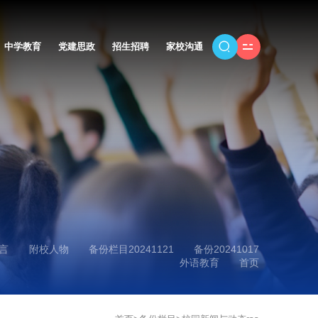
中学教育
党建思政
招生招聘
家校沟通
言
附校人物
备份栏目20241121
备份20241017
外语教育
首页