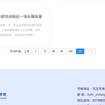
新教师培训掀起一场头脑风暴
训大会的第一天。本次会议受到校领导的高
，行政后勤管理中心主任谭畅、初中
校园安全、学校安全管理制...
...
共1005条
上页
1
97
98
99
100
101
下页
学校地址：北京市海
邮 箱：
bwfx_xinfa
招生咨询：82748820