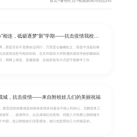
首页
>
备份栏目
>
校园新闻与动态rss
抗击疫情“心”相连，砥砺逐梦“新”学期——抗击疫情我校师生在行动
腾，那是百折不屈携命运同行；万里昆仑巍峨屹立，那是中流砥柱唤
抗击疫情决胜号角的吹响，北京外国语大学附属外国语学校积极响应
召，用网上课堂、直播授课、在线答疑等方式坚守着教学工作...
志成城，抗击疫情——来自附校娃儿们的美丽祝福
新春，新型冠状病毒感染的肺炎疫情牵动着全中国人民的心，无数医务工
解放军……挺身而出，众志成城抗击疫情。四面八方的爱心捐助铺天
个中国，也让附校娃们深受感动，他们也想用自己力所能及的...