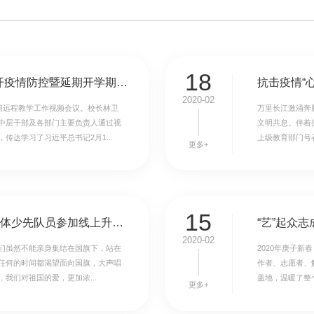
18
齐心协力，牢筑防线——我校召开疫情防控暨延期开学期间远程教学工作视频会议
2020-02
间远程教学工作视频会议。校长林卫
万里长江激涌奔
中层干部及各部门主要负责人通过视
文明共息。伴着
达学习了习近平总书记2月1...
上级教育部门号
更多+
15
“别样”的升旗仪式——北外附校全体少先队员参加线上升旗仪式
“艺”起众
2020-02
我们虽然不能亲身集结在国旗下，站在
2020年庚子
任何的时间都渴望面向国旗，大声唱
作者、志愿者、
我们对祖国的爱，更加浓...
盖地，温暖了整
更多+