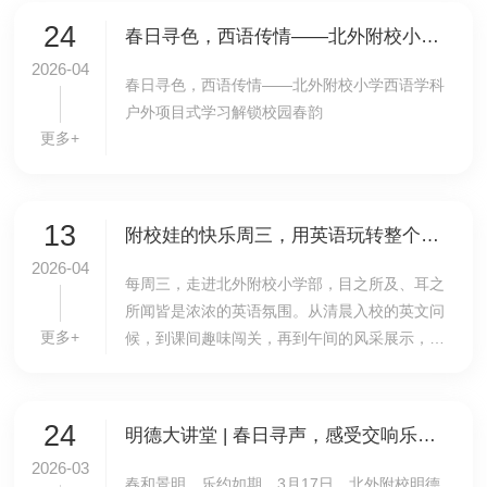
把家里...
24
春日寻色，西语传情——北外附校小学西语学科户外项目式学习解锁校园春韵
2026-04
春日寻色，西语传情——北外附校小学西语学科
户外项目式学习解锁校园春韵
更多+
13
附校娃的快乐周三，用英语玩转整个校园！
2026-04
每周三，走进北外附校小学部，目之所及、耳之
所闻皆是浓浓的英语氛围。从清晨入校的英文问
更多+
候，到课间趣味闯关，再到午间的风采展示，英
语在这里成为孩子们日常交流的真实工具。本学
期，北外附校精心打造“周三英语日”活动，以“晨
启...
24
明德大讲堂 | 春日寻声，感受交响乐的“力量”与“脉搏”
2026-03
春和景明，乐约如期。3月17日，北外附校明德