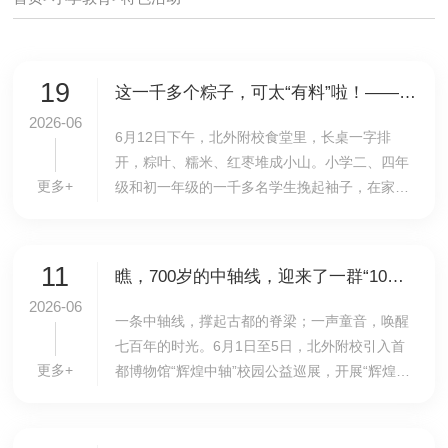
19
这一千多个粽子，可太“有料”啦！——北外附校开展“浓情端午，巧手传韵”主题活动
2026-06
6月12日下午，北外附校食堂里，长桌一字排
开，粽叶、糯米、红枣堆成小山。小学二、四年
更多+
级和初一年级的一千多名学生挽起袖子，在家长
和社区志愿者的指导下折叶、填米、捆线，在劳
动体验中过了一个热热闹闹的端午节。文化永传
承，争做好...
11
瞧，700岁的中轴线，迎来了一群“10后”代言人：北外附校“辉煌中轴”首都小小讲解员活动纪实
2026-06
一条中轴线，撑起古都的脊梁；一声童音，唤醒
七百年的时光。6月1日至5日，北外附校引入首
更多+
都博物馆“辉煌中轴”校园公益巡展，开展“辉煌中
轴 京脉华章”主题系列活动。活动覆盖小学至高
中全学段师生，以沉浸式观展、童声公益讲解等
多...