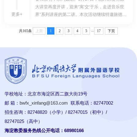
大讲堂再度开讲，迎来“寓‘交’于乐，走进音乐世
更多+
界”系列讲座的第二讲。本次活动继续特邀旅德合
唱指挥博士、首都师范大学音乐学院教师姜盼，
带领同学们深入交响殿堂，解锁铜管与打击乐的
...
共165条
上页
1
2
3
4
5
17
下页
奥...
学校地址：北京市海淀区西二旗大街19号
邮 箱：
bwfx_xinfang@163.com
联系电话：82747002
招生咨询：82748820（小学）/ 82747015（初中）/
82747025（高中）
海淀教委服务热线公开电话：68980166