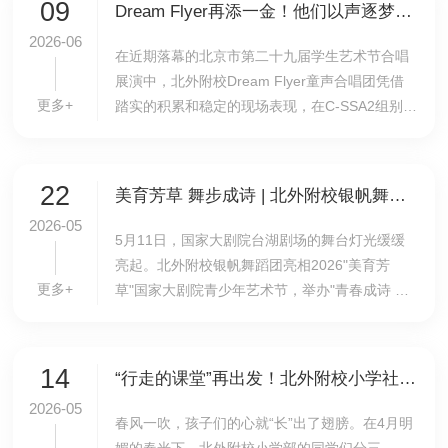
09
Dream Flyer再添一金！他们以声逐梦，步履不停
2026-06
在近期落幕的北京市第二十九届学生艺术节合唱
展演中，北外附校Dream Flyer童声合唱团凭借
更多+
踏实的积累和稳定的现场表现，在C-SSA2组别激
烈角逐中脱颖而出，成功摘得市级金奖。一次次
纯净的演唱、一次次默契的配合，孩子们用最纯
粹的歌声...
22
美育芳草 舞步成诗 | 北外附校银帆舞蹈团国家大剧院专场，绽放成长的力量
2026-05
5月11日，国家大剧院台湖剧场的舞台灯光缓缓
亮起。北外附校银帆舞蹈团亮相2026"美育芳
更多+
草"国家大剧院青少年艺术节，举办"青春成诗 时
光有痕"舞蹈专场，以舞步翻开了属于他们的成长
日记。“美育芳草”国家大剧院青少年艺术节是北
京市教...
14
“行走的课堂”再出发！北外附校小学社会实践之旅，把成长写进春天里
2026-05
春风一吹，孩子们的心就“长”出了翅膀。在4月明