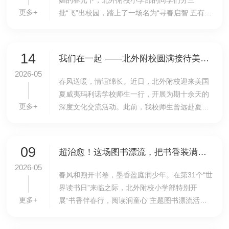
媚的春光下，北外附校小学部的同学们分三
更多+
批“飞”出校园，踏上了一场名为“寻春启智 五有成
长”的春季社会实践之旅。这次，课堂搬到了花
海、农场和园林里，知识与快乐在春光中撞了个
满...
14
我们在一起 ——北外附校圆满接待美国玛利诺学校师生共绘跨洋文化交流画卷
2026-05
春风送暖，情谊绵长。近日，北外附校迎来美国
夏威夷玛利诺学校师生一行，开展为期十余天的
更多+
深度文化交流活动。此前，我校师生曾远赴夏威
夷玛利诺学校，沉浸式体验特色课题、领略夏威
夷自然风光与人文底蕴；此次回访交流，两校学
子以文...
09
超治愈！这场图书漂流，把书香装满校园
2026-05
春风和煦开书卷，墨香盈庭润少年。在第31个“世
界读书日”来临之际，北外附校小学部特别开
更多+
展“书香伴春行，阅读润童心”主题图书漂流活
动，让一本本好书开启了奇妙的校园旅行。活动
筹备过程中，同学们在语文老师的带领下，纷纷