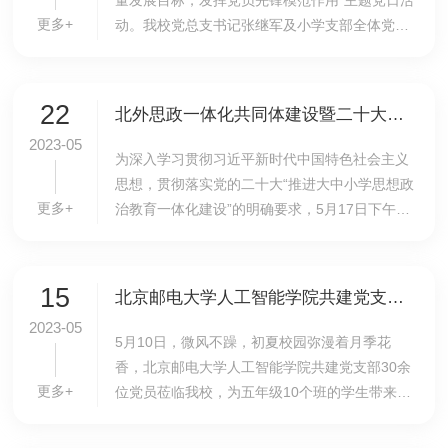
量发展目标，发挥党员先锋模范作用”主题党日活
更多+
动。我校党总支书记张继军及小学支部全体党员
参加了活动。活动由支部书记李琳主持。首先是
支部书记讲党课环节。李琳围绕全面理解高质
量...
22
北外思政一体化共同体建设暨二十大精神学习活动在我校成功召开
2023-05
为深入学习贯彻习近平新时代中国特色社会主义
思想，贯彻落实党的二十大“推进大中小学思想政
更多+
治教育一体化建设”的明确要求，5月17日下午，
北外思政一体化共同体建设暨二十大精神学习活
动在我校举行。北京外国语大学马克思主义学院
韩强...
15
北京邮电大学人工智能学院共建党支部来我校开展科技讲座活动
2023-05
5月10日，微风不躁，初夏校园弥漫着月季花
香，北京邮电大学人工智能学院共建党支部30余
更多+
位党员莅临我校，为五年级10个班的学生带来精
彩的“人工智能”专题科技讲座。本次讲座活动由
北邮人工智能学院硕士2022级第六党支部科普宣