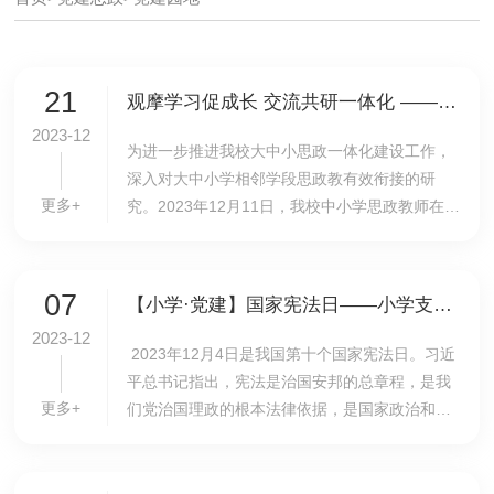
21
观摩学习促成长 交流共研一体化 ——我校思政教师赴北京外国语大学马克思主义学院听课观摩研讨
2023-12
为进一步推进我校大中小思政一体化建设工作，
深入对大中小学相邻学段思政教有效衔接的研
更多+
究。2023年12月11日，我校中小学思政教师在课
程教学中心执行主任王静的带领下，前往北京外
国语大学马克思主义学院参加听课观摩研讨活
动。本次活...
07
【小学·党建】国家宪法日——小学支部党员走进五年级讲宪法
2023-12
2023年12月4日是我国第十个国家宪法日。习近
平总书记指出，宪法是治国安邦的总章程，是我
更多+
们党治国理政的根本法律依据，是国家政治和社
会生活的最高法律规范。为弘扬宪法精神，增强
法律意识，在国家宪法日到来之际，我校小学党
支部开...