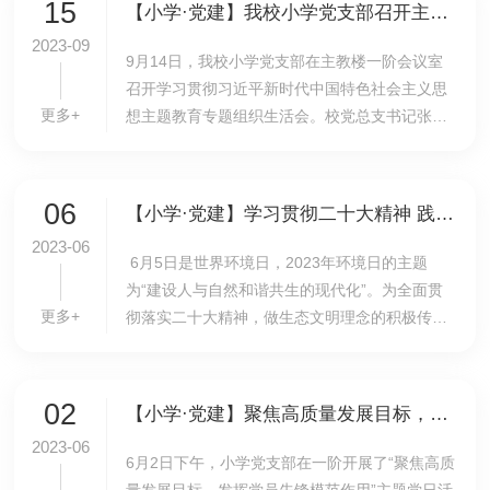
15
【小学·党建】我校小学党支部召开主题教育专题组织生活会
2023-09
9月14日，我校小学党支部在主教楼一阶会议室
召开学习贯彻习近平新时代中国特色社会主义思
更多+
想主题教育专题组织生活会。校党总支书记张继
军出席会议。会议由小学党支部书记李琳主持，
小学全体党员参加会议。李琳代表党支部委员会
向全体党...
06
【小学·党建】学习贯彻二十大精神 践行绿色发展理念——党员教师为一年级新队员开展垃圾分类知识讲座
2023-06
6月5日是世界环境日，2023年环境日的主题
为“建设人与自然和谐共生的现代化”。为全面贯
更多+
彻落实二十大精神，做生态文明理念的积极传播
者和模范践行者，我校小学党支部在世界环境日
当天开展了 “学习贯彻二十大精神 践行绿色发展
理念”...
02
【小学·党建】聚焦高质量发展目标，发挥党员先锋模范作用——小学党支部开展主题党日活动
2023-06
​6月2日下午，小学党支部在一阶开展了“聚焦高质