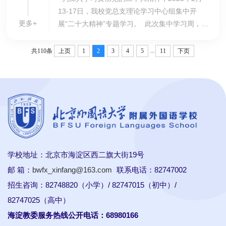
13-17日，我校党总支理论学习中心组集中开
更多+
展“二十大精神”专题学习。 此次集中学习周，我
校理论学习中心组专题学习了二十大报告中“实施
科教兴国，强化现代化建设人才支撑”、“坚定不
...
共110条
上页
1
2
3
4
5
11
下页
移...
学校地址：北京市海淀区西二旗大街19号
邮 箱：
bwfx_xinfang@163.com
联系电话：82747002
招生咨询：82748820（小学）/ 82747015（初中）/
82747025（高中）
海淀教委服务热线公开电话：68980166