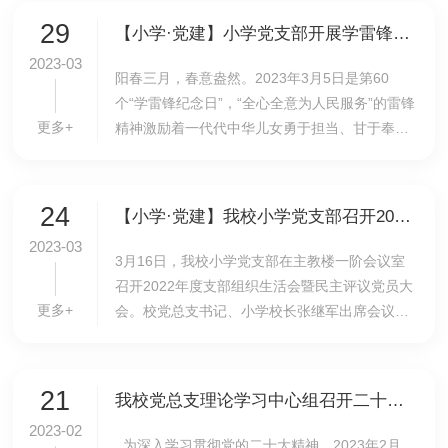
讲团精心...
29
【小学·党建】小学党支部开展学雷锋志愿活动
2023-03
阳春三月，春意盎然。2023年3月5日是第60
个“学雷锋纪念日”，“全心全意为人民服务”的雷锋
更多+
精神激励着一代代中华儿女勇于担当、甘于奉
献。为进一步弘扬和传承雷锋精神，在党总支统
一部署下，我校小学党支部开展学雷锋系列活
动。3月26...
24
【小学·党建】我校小学党支部召开2022年度组织生活会暨民主评议党员大会
2023-03
3月16日，我校小学党支部在主教楼一阶会议室
召开2022年度支部组织生活会暨民主评议党员大
更多+
会。校党总支书记、小学校长张继军出席会议。
会议由小学支部书记李琳主持，小学全体党员参
加会议。李琳代表支委会汇报2022年小学党支部
工作，从...
21
我校党总支理论学习中心组召开二十大精神专题学习会
2023-02
为深入学习贯彻党的二十大精神，2023年2月