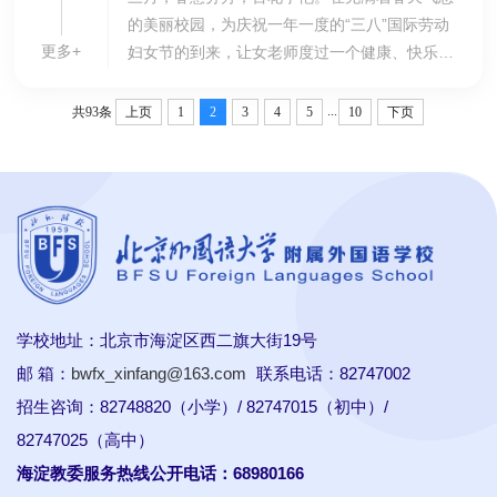
的美丽校园，为庆祝一年一度的“三八”国际劳动
更多+
妇女节的到来，让女老师度过一个健康、快乐的
节日，3月8日上午，宿管中心分工会组织全体女
职工开展了“技能培训展风采，特色小家助成
...
共93条
上页
1
2
3
4
5
10
下页
长”的...
学校地址：北京市海淀区西二旗大街19号
邮 箱：
bwfx_xinfang@163.com
联系电话：82747002
招生咨询：82748820（小学）/ 82747015（初中）/
82747025（高中）
海淀教委服务热线公开电话：68980166