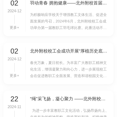
02
羽动青春 拥抱健康——北外附校首届教职工羽毛球比赛圆满落幕
2024-12
为积极响应学校关于增强教工文体生活、促进全
面发展的号召，2024年6月，北外附校校工会成
更多+
功举办第一届教职工羽毛球比赛。此番活动不仅
是一场体育竞技的盛宴，更是校工会致力于提升
教职工身心健康的又一有力举措，旨在通过丰富
多彩的文...
02
北外附校校工会成功开展“厚植历史底蕴，感悟运河之美”实践活动
2024-12
春光万象，夏日初长。为丰富广大教职工精神文
化生活，增强凝聚力和向心力，进一步展现校工
更多+
会在促进教职工全面发展、营造和谐校园文化中
的积极作用，2024年5月19日，北外附校校工会
开展“厚植历史底蕴，感悟运河之美”实践活动。
北外附...
22
“绳”采飞扬，凝心聚力 ——北外附校小学分工会举行跳长绳活动
2024-11
为进一步丰富教职工文化活动，弘扬昂扬向上、