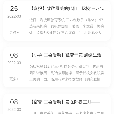
获“重...
25
【喜报】致敬最美的她们！我校“三八”红旗手（集体）受到海淀表彰！
2022-03
近日，海淀区教育系统“三八红旗手（集体）”评
选结果揭晓，我校罗姗姗、姜雪、李文霞、梅晓
更多+
焕、孟媛5名被评为“三八红旗手”，北外附校大中
小学思政课一体化建设教研组荣获“三八红旗集
体”的荣誉称号
08
【小学·工会活动】轻奢干花 点缀生活——我校小学分工会举办庆祝 “女神节”主题插花活动
2022-03
为庆祝第112个“三·八”国际劳动妇女节，构建校
园和谐氛围，陶冶教师情操，展示我校女教职员
更多+
工美的一面。借用花木来抒发教师们的高雅情
怀，以花感人，以花育人，3月8日，小学分工会
组织工会会员开展了庆祝“女神节”主题插花活
动。为...
08
【宿管·工会活动】爱在阳春三月——宿管中心分工会“三·八”妇女节技能培训活动
2022-03
三月，春意芬芳，百花争艳。在充满着春天气息