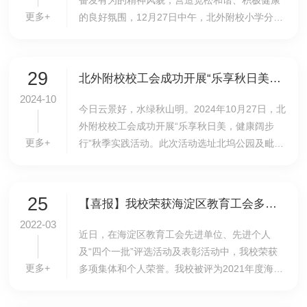
奋发有为的精神风貌，营造宽松和谐、积极健康
更多+
的良好氛围，12月27日中午，北外附校小学分工
会在国瑞厅开展“‘绳’采飞扬，凝心聚力”跳长绳活
动，副校长于苒亲临活动现场为大家加油助威...
29
北外附校校工会成功开展“乐享秋日美，健康阔步行”秋季实践活动
2024-10
今日云景好，水绿秋山明。2024年10月27日，北
外附校校工会成功开展“乐享秋日美，健康阔步
更多+
行”秋季实践活动。此次活动选址北坞公园及毗邻
的颐和园，旨在引导教职工体验丰收之乐，享受
运动之趣，感受秋天之美。活动由北外附校党总
支书...
25
【喜报】我校荣获海淀区教育工会多项荣誉
2022-03
近日，在海淀区教育工会先进单位、先进个人
及“四个一批”评选活动及表彰活动中，我校荣获
更多+
多项集体和个人荣誉。我校被评为2021年度海淀
区教育系统工会工作先进单位，我校校长林卫民
荣获“重视民主建设的好校长”，书记张继军荣