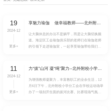
19
享魅力瑜伽 做幸福教师——北外附校工会瑜伽俱乐部在行动
2024-12
让大脑休息的办法不是躺平，而是让大脑切换频
道。海淀区工会瑜伽俱乐部的老师们在瑜伽老师
更多+
的引领下走进瑜伽室，一起享受瑜伽带给我们的
美妙。一人一垫，一呼一吸，一动一静。 跟着
瑜伽缓缓地做着瑜伽动作，时而淡然优雅，时而
大汗...
11
力“拔”山河 凝“绳”聚力--北外附校小学分工会举办拔河比赛活动
2024-12
为增强教师凝聚力，丰富教职工的业余生活，12
月6日下午，北外附校小学分工会在学校运动场举
更多+
办了一场别开生面的拔河比赛。比赛现场气氛热
烈，参赛教师们精神饱满，斗志昂扬。大家紧握
长绳，严阵以待。随着裁判员一声响亮的哨音，
比赛正...