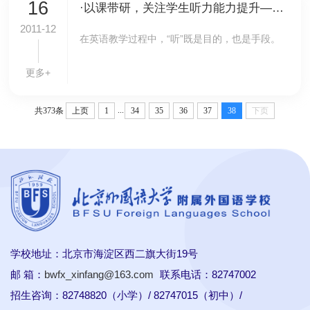
16
·以课带研，关注学生听力能力提升——西北旺学区英语教研组听力教学研究（北外附校专场）
2011-12
在英语教学过程中，“听”既是目的，也是手段。
更多+
...
共373条
上页
1
34
35
36
37
38
下页
学校地址：北京市海淀区西二旗大街19号
邮 箱：
bwfx_xinfang@163.com
联系电话：82747002
招生咨询：82748820（小学）/ 82747015（初中）/