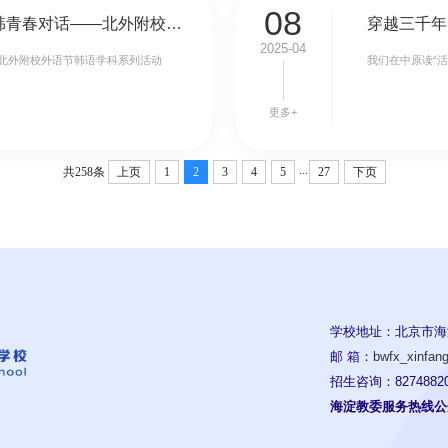
08
【复语教育】飞鸿跨越山海，中韩青春对话——北外附校外语节韩语学科系列活动
穿越三千年
2025-04
北外附校外语节韩语学科系列活动
我们在中原读“
更多+
...
共258条
上页
1
2
3
4
5
27
下页
学校地址：北京市海
邮 箱：
bwfx_xinfa
招生咨询：82748820
海淀教委服务热线公开