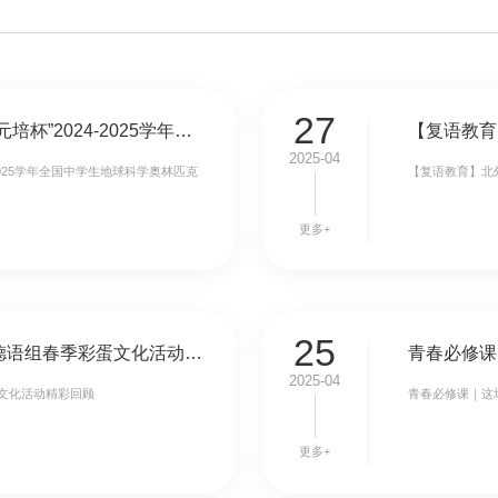
27
【喜报】北外附校在第六届“燕园元培杯”2024-2025学年全国中学生地球科学奥林匹克竞赛中取得佳绩
2025-04
2025学年全国中学生地球科学奥林匹克
【复语教育】北
更多+
25
春日寻趣，德韵飞扬：北外附校德语组春季彩蛋文化活动精彩回顾
2025-04
文化活动精彩回顾
青春必修课｜这
更多+