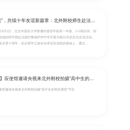
“我们在一起”，共续十年友谊新篇章：北外附校师生赴法国巴黎德萨伊中学开展深度研学
2日至4月1日，北京外国语大学附属外国语学校高一年级、1+3项目班、初
组成的研学团赴法国巴黎德萨伊中学开展为期10天的文化交流活动。
妹关系十周年，此次研学之旅在传承优良传统的基础上，通过...
【复语教育】应使馆邀请央视来北外附校拍摄“高中生的韩语课堂”节目
使馆邀请央视来北外附校拍摄“高中生的韩语课堂”节目