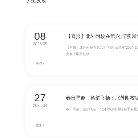
学生发展
08
2025-05
【喜报】北外附校在第六届“燕园元培杯”2024-
竞赛中取得佳绩
更多+
27
2025-04
春日寻趣，德韵飞扬：北外附校德语组春季彩蛋
更多+