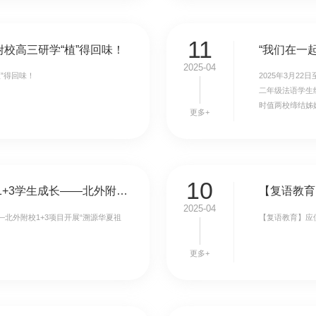
11
校高三研学“植”得回味！
2025-04
”得回味！
2025年3月2
二年级法语学生
时值两校缔结姊
更多+
10
以研促学启智润心 跨域融合赋能1+3学生成长——北外附校1+3项目开展“溯源华夏祖脉，逐鹿盛世中原”跨学科主题研学实践
2025-04
—北外附校1+3项目开展“溯源华夏祖
【复语教育】应
更多+