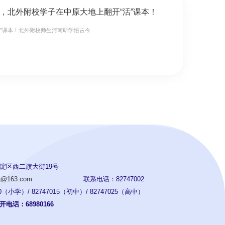
，北外附校学子在中原大地上翻开“活”课本！
活”课本！北外附校师生河南研学悟古今
淀区西二旗大街19号
ng@163.com
联系电话：82747002
（小学）/ 82747015（初中）/ 82747025（高中）
电话：68980166