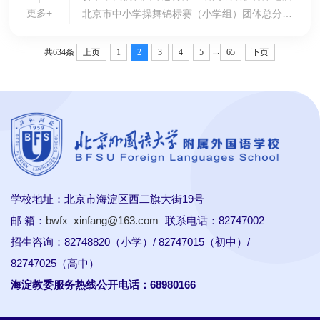
更多+
北京市中小学操舞锦标赛（小学组）团体总分亚
军以及锦标赛道德风尚奖荣誉称号。其中，啦啦
操社团荣获爵士规定动作第一名、花球示范动作
...
共634条
上页
1
2
3
4
5
65
下页
第二名...
学校地址：北京市海淀区西二旗大街19号
邮 箱：
bwfx_xinfang@163.com
联系电话：82747002
招生咨询：82748820（小学）/ 82747015（初中）/
82747025（高中）
海淀教委服务热线公开电话：68980166