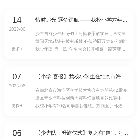
14
惜时追光 逐梦远航 ——我校小学六年级召开总结暨表彰大会
2023-06
少年自有少年狂身似山河挺脊梁敢将日月再丈量
敢问天地试锋芒披荆斩棘 心似骄阳万丈光今朝唯
更多+
我少年郎 第一章 学生大会拉开帷幕一路芳菲送
春归，满目葱茏迎夏来。夏天已至，在这万物繁
盛的时节，希望“今年花胜去年红”，期待“赛场
亮...
07
【小学·喜报】我校小学生在北京市海淀区“科技幻想画”比赛中喜获佳绩
2023-06
在由北京市海淀区科学技术协会主办的第42届海
淀区青少年科技创新大赛科幻画项目的比赛中，
更多+
我校小学有20名同学喜获佳绩。刘雨萱、韩致远
同学获得一等奖，张尚坤等19名同学荣获二三等
奖。 下面让我们欣赏一下他们富有想象力和
创造...
06
【少先队﹒升旗仪式】复之有“道”，习之有“效”——我校小学举行第17周主题升旗仪式