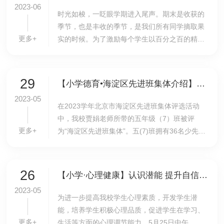
2023-06
时光如梭，一眨眼学期进入尾声。期末是收获的
季节，也是丰收的季节，是我们所有同学摘取果
更多+
实的时候。为了激励每个学生以百分之百的精力
投入复习，同时帮助学生找到正确的复习方法，6
月5日上午，我校小学举行主题为：复之有“道”，
习...
29
【小学德育•海淀区先进班集体介绍】以荷之品性，育生之品格——五（7）班班级介绍
2023-05
在2023学年北京市海淀区先进班集体评选活动
中，我校贾娟老师所带的五年级（7）班被评
更多+
为“海淀区先进班集体”。五(7)班拥有36名少先队
员，是一个充满朝气，富有爱心，具有强大凝聚
力、生命力和创造力的集体。五年来，在班主任
和各科老...
26
【小学·心理健康】认识潜能 提升自信——我校四年级组举办心理健康教育讲座
2023-05
为进一步提高我校学生心理素质，开发学生潜
能，培养学生积极心理品质，促进学生在学习、
更多+
生活等方面的心理调节能力，5月25日中午，四