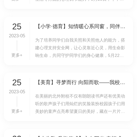
年级组在学校二层阶梯教室举办“认识潜能 提升
自信”主题心理健康教育讲座，讲座由德育处心理
室李丹...
25
【小学·德育】知情暖心系同窗，同伴互助共成长——我校开展班级同辈互助主题心理班会活动
2023-05
为了培养同学们自我关照和关照他人的能力，搭
建心理支持安全网，让心灵靠近心灵，用生命影
更多+
响生命，共同守护同学们的身心健康，5月22
日，我校小学德育处组织各班开展了“知情暖心系
同窗,同伴互助共成长”主题同辈互助心理班会活
动。活...
25
【美育】寻梦而行 向阳而歌——我校小学生歌咏比赛圆满结束
2023-05
​在美丽的北外附校不仅有朗朗读书声还有优美动
听的歌声孩子们用灿烂的笑脸装扮校园孩子们用
更多+
美妙的童声点亮希望夏日的美好，藏在一片片充
满生机的绿叶中，藏在鲜艳绚丽的花瓣中，更藏
在校园美妙动听的歌声中。5月的15日至5月19日
这一...