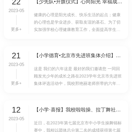
22
【少先队•升旗仪式】心向阳光 幸福成长——我校举行第15周小学生升旗仪式
2023-05
健康的心理是阳光成长、快乐生活的起点；健康
的心理也是学业进步、获取友谊的基石。为了切
更多+
实加强学校心理健康教育工作，全面提高学生心
理素质，促进学生身心健康成长，5月22日上
午，小学德育处举行了以“心向阳光 幸福成长”为
主题的...
21
【小学德育•北京市先进班集体介绍】立足核心素养，建设幸福班级
2023-05
这是 我们的六年这是 最好的我们邀请您 一同回
顾发光少年的成长之路在2023学年北京市先进班
更多+
集体评选活动中，我校邢艳丽老师所带的六年级
（8）班被评为“北京市先进班集体”。 六年级
（8）班又名“鸿雁班”，寄寓孩子们养成鸿雁一样
目...
12
【小学·喜报】我校啦啦操、拉丁舞社团在市级中小学生操舞锦标赛中斩获佳绩
2023-05
近日，在2023年第七届北京市中小学生操舞锦标
赛中，我校以团体总分第二名的成绩获得第七届