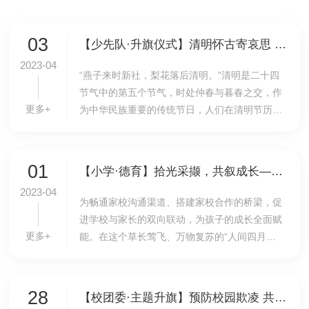
03
【少先队·升旗仪式】清明怀古寄哀思 缅怀先贤正当时——我校举行小学生第8周升旗仪式
2023-04
​“燕子来时新社，梨花落后清明。”清明是二十四
节气中的第五个节气，时处仲春与暮春之交，作
更多+
为中华民族重要的传统节日，人们在清明节历来
有郊游踏青、赋诗言志、扫墓祭祖、缅怀先烈的
传统习俗。为进一步传承与弘扬中华优秀传统文
化...
01
【小学·德育】拾光采撷，共叙成长——我校小学召开2022-2023学年春季学期家长会
2023-04
为畅通家校沟通渠道、搭建家校合作的桥梁，促
进学校与家长的双向联动，为孩子的成长全面赋
更多+
能。在这个草长莺飞、万物复苏的“人间四月
天”，我校小学部向全体家长发出了一份春日邀请
函，诚邀各位家长于4月1日参加2022-2023学年
春季家长...
28
【校团委·主题升旗】预防校园欺凌 共创和谐校园——我校举行中学生第7周升旗仪式