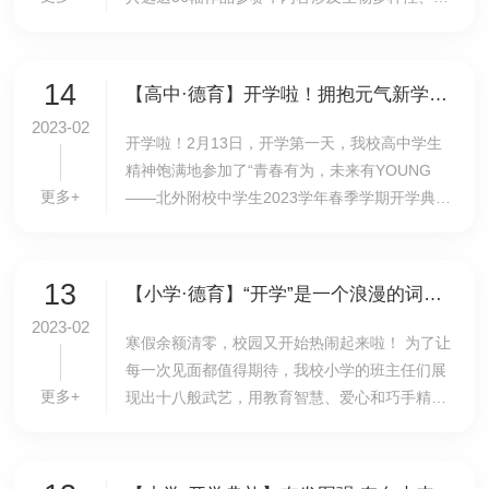
洋保护、气候变化等主题。经过专家评审和组委
会终审，强梓涵同学获二等奖、徐镜童同学获三
等...
14
【高中·德育】开学啦！拥抱元气新学期——高中学部2023年春季学期开学记
2023-02
开学啦！2月13日，开学第一天，我校高中学生
精神饱满地参加了“青春有为，未来有YOUNG
更多+
——北外附校中学生2023学年春季学期开学典
礼“，高三学生代表穆高乐同学做了精彩的主题发
言，号召同学们在这个有挑战的时代，更加奋进
有为，大展...
13
【小学·德育】“开学”是一个浪漫的词，就像“春天来了，我们见面吧”！——我校小学各班级开学准备工作就绪
2023-02
​寒假余额清零，校园又开始热闹起来啦！ 为了让
每一次见面都值得期待，我校小学的班主任们展
更多+
现出十八般武艺，用教育智慧、爱心和巧手精心
装点出温馨的教室，迎接新学期的到来！ 下面，
跟随我们的镜头一起直击这些充满仪式感的班级
现...