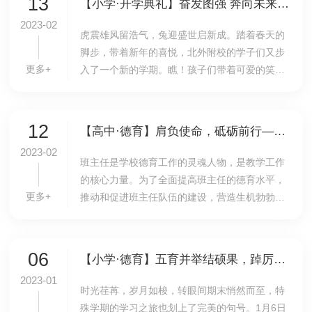
13
【小学·开学典礼】奋发图强 奔向未来——我校举行2023年春季学期小学生开学典礼
2023-02
虎震雄风留浩气，兔迎盛世启新成。踏着春天的
脚步，带着新年的喜悦，北外附校的学子们又步
更多+
入了一个新的学期。瞧！孩子们带着可爱的笑
容，踩着轻快的脚步，怀揣着思念与欢快入校。2
月13日上午，我校小学部在操场举行以“奋发图强
奔向...
12
【高中·德育】肩负使命，砥砺前行——我校高中学部召开新学期班主任工作会议
2023-02
班主任是学校德育工作的灵魂人物，是教学工作
的核心力量。为了全面提高班主任的德育水平，
更多+
推动和促进班主任队伍的建设，营造生机勃勃的
校园开学氛围，为学生新学期的学习、生活做好
充分准备，2023年2月11日下午15:40在211会议
室，高中...
06
【小学·德育】五育并举结硕果，踔厉奋发向未来——我校小学开展期末线上班级结业式活动
2023-01
​时光荏苒，岁月如梭，转眼间期末悄然而至，特
殊学期的学习之旅也划上了完美的句号。1月6日