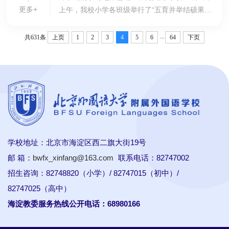
更多+
上午，我校小学各班级举行了“五育并举结硕果，
踔厉奋发向未来”期末线上班级结业式活动。在小
学德育处的统筹和指导下，在各位班主任的精
...
共631条
上页
1
2
3
4
5
6
64
下页
心...
学校地址：北京市海淀区西二旗大街19号
邮 箱：
bwfx_xinfang@163.com
联系电话：82747002
招生咨询：82748820（小学）/ 82747015（初中）/
82747025（高中）
海淀教委服务热线公开电话：68980166