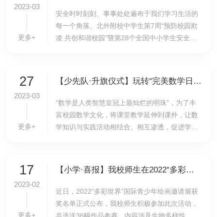
2023-03
安全时时刻刻、事事处处遍布于我们学习生活的
每一个角落。北外附校中学生第7周“预防校园欺
更多+
凌 共创和谐校园”暨第28个全国中小学生安全教
育日主题升旗仪式在操场上隆重举行。本次升旗
仪式由高一（1）班承办，中英文主持人是冯雨
歆、谢...
27
【少先队·升旗仪式】玩转“完美数学日”探索“数学大世界”——我校举行小学生第7周升旗仪式
2023-03
“数学是人类智慧皇冠上最灿烂的明珠”，为了丰
富校园数学文化，将课堂教学延伸到课外，让数
更多+
学知识与实践活动相结合、相互渗透，促进学生
数学核心素养能力的发展，3月27日上午，我校
举行了以玩转“完美数学日”探索“数学大世界”为
主...
17
【小学·喜报】我校师生在2022“多彩世界”国际青少年绘画邀请展中喜获佳绩
2023-02
​近日，2022“多彩世界”国际青少年绘画邀请展获
奖名单正式公布，我校师生积极参加此次活动，
更多+
共选送36幅作品参赛，内容涉及生物多样性、海