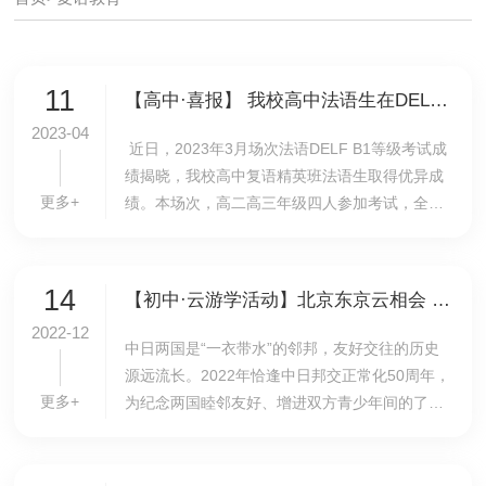
11
【高中·喜报】 我校高中法语生在DELF B1等级考试中再创佳绩
2023-04
近日，2023年3月场次法语DELF B1等级考试成
绩揭晓，我校高中复语精英班法语生取得优异成
更多+
绩。本场次，高二高三年级四人参加考试，全部
通过，DELF B1级通过率为100%。高三（1）班
张贺尤佳同学高分通过，阅读单科成绩高达
24.5（25分满分...
14
【初中·云游学活动】北京东京云相会 中日学子共欢聚——我校与日本樱美林中学开展云游学交流活动
2022-12
中日两国是“一衣带水”的邻邦，友好交往的历史
源远流长。2022年恰逢中日邦交正常化50周年，
更多+
为纪念两国睦邻友好、增进双方青少年间的了解
和友谊，我校于12月12日下午开展“中日姊妹校
线上云交流”活动。本次交流活动由我校初中日语
备...