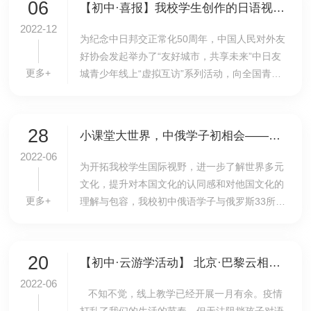
06
【初中·喜报】我校学生创作的日语视频入选中日青少年友好活动并获得人民网报道
2022-12
为纪念中日邦交正常化50周年，中国人民对外友
好协会发起举办了“友好城市，共享未来”中日友
更多+
城青少年线上“虚拟互访”系列活动，向全国青少
年征集介绍城市文化、传递中日友好正能量的
Vlog视频。在校领导的关心和支持下，我校初中
复语...
28
小课堂大世界，中俄学子初相会——我校初中俄语学子与克麦罗沃国立大学展开云游学活动
2022-06
为开拓我校学生国际视野，进一步了解世界多元
文化，提升对本国文化的认同感和对他国文化的
更多+
理解与包容，我校初中俄语学子与俄罗斯33所重
点大学之一的克麦罗沃国立大学开展了以“我的学
校生活”为主题的云游学活动。6月28日，云游学
活动...
20
【初中·云游学活动】 北京·巴黎云相会，国际交流助成长——我校初一法英复语班与巴黎东部国际学校云游学交流活动
2022-06
​ 不知不觉，线上教学已经开展一月有余。疫情