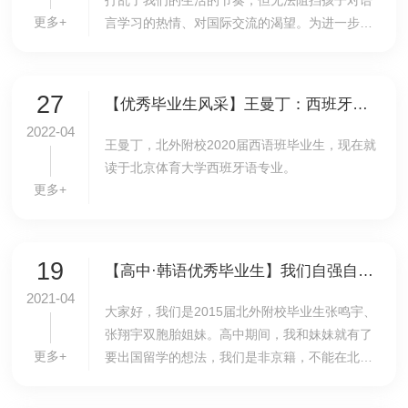
打乱了我们的生活的节奏，但无法阻挡孩子对语
更多+
言学习的热情、对国际交流的渴望。为进一步开
拓学生的国际视野，培养学生跨文化交际能力，6
月17日，我校初一法英复语班与巴黎东部国际学
校...
27
【优秀毕业生风采】王曼丁：西班牙语使我的生活绚丽多彩！El español llena mi vida de colores!
2022-04
王曼丁，北外附校2020届西语班毕业生，现在就
读于北京体育大学西班牙语专业。
更多+
19
【高中·韩语优秀毕业生】我们自强自立的留学之路 | 张鸣宇、张翔宇
2021-04
大家好，我们是2015届北外附校毕业生张鸣宇、
张翔宇双胞胎姐妹。高中期间，我和妹妹就有了
更多+
要出国留学的想法，我们是非京籍，不能在北京
高考，回原籍又很不现实。于是我们了解了北外
附校各个出国项目，其中的韩国项目吸引了我