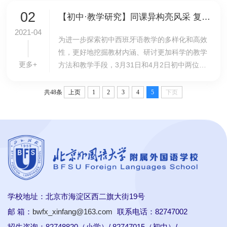
们。因为...
02
【初中·教学研究】同课异构亮风采 复语教师共成长——记我校初中西班牙语学科同课异构活动
2021-04
为进一步探索初中西班牙语教学的多样化和高效
性，更好地挖掘教材内涵、研讨更加科学的教学
更多+
方法和教学手段，3月31日和4月2日初中两位西
班牙语教师围绕“命令式”这一语法点在初一和初
二年级开展了同课异构的教研活动。两位老师教
共48条
上页
1
2
3
4
5
下页
态沉稳...
学校地址：北京市海淀区西二旗大街19号
邮 箱：
bwfx_xinfang@163.com
联系电话：82747002
招生咨询：82748820（小学）/ 82747015（初中）/