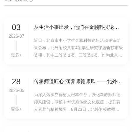
03
从生活小事出发，他们在金鹏科技论坛上交出亮眼答卷
2026-07
近日，北京市中小学生金鹏科技论坛活动评审结
果公布，北外附校共有4项学生研究课题斩获市级
更多+
奖项，其中二等奖 1项、三等奖3项。作为北京市
面向青少年的经典科学探究展示平台，金鹏科技
论坛鼓励学生从真实场景出发，以科学方法完成
问题...
28
传承师道匠心 涵养师德师风 ——北外附校新教师师德专题研修
2026-05
为深入落实立德树人根本任务，强化新教师师德
师风建设，厚植中华优秀传统文化底蕴，提升育
更多+
人素养与精神境界，5月23日，北外附校教师发
展中心组织36名新教师，赴北京市海淀区教育科
学研究院敬德书院开展题为《中国优秀传统文化
中的师德...