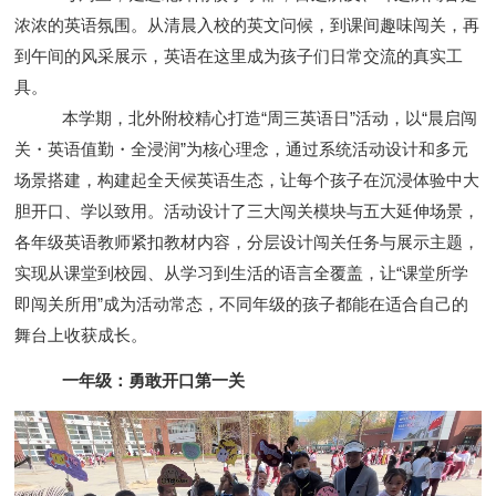
浓浓的英语氛围。从清晨入校的英文问候，到课间趣味闯关，再
到午间的风采展示，英语在这里成为孩子们日常交流的真实工
具。
本学期，北外附校精心打造“周三英语日”活动，以“晨启闯
关・英语值勤・全浸润”为核心理念，通过系统活动设计和多元
场景搭建，构建起全天候英语生态，让每个孩子在沉浸体验中大
胆开口、学以致用。活动设计了三大闯关模块与五大延伸场景，
各年级英语教师紧扣教材内容，分层设计闯关任务与展示主题，
实现从课堂到校园、从学习到生活的语言全覆盖，让“课堂所学
即闯关所用”成为活动常态，不同年级的孩子都能在适合自己的
舞台上收获成长。
一年级：勇敢开口第一关