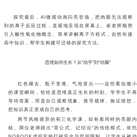
探究最后，AI微观动画闪亮登场，把肉眼无法观察
到的离子反应过程，直观地呈现在屏幕上。崔老师顺势
引入酸性氧化物概念、简单讲解离子方程式，自然衔接
高中知识，帮学生构建可迁移的探究方法。
思维如何生长？从“动手”到“动脑”
红色褪去、瓶子变瘪、气泡冒出——这些看似微
的课堂瞬间，恰恰是思维真正生长的时刻。学学生不
等待答案，而是自己观察现象、推导规律、验证猜想
把知识真正变成自己的思考。
两节风格迥异的初三化学课，却有着同样的亮眼
核。两位老师跳出“背公式、记结论”的传统模式，依
NOBOOK虚拟实验打破安全与空间限制，让学生从被