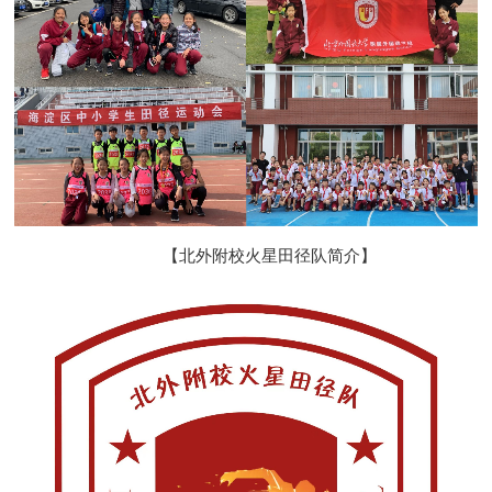
【北外附校火星田径队简介】