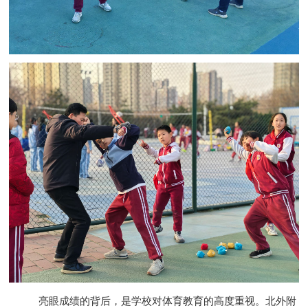
亮眼成绩的背后，是学校对体育教育的高度重视。北外附