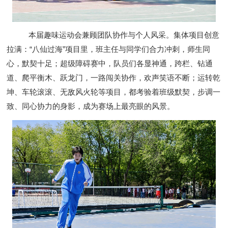
本届趣味运动会兼顾团队协作与个人风采。集体项目创意
拉满：“八仙过海”项目里，班主任与同学们合力冲刺，师生同
心，默契十足；超级障碍赛中，队员们各显神通，跨栏、钻通
道、爬平衡木、跃龙门，一路闯关协作，欢声笑语不断；运转乾
坤、车轮滚滚、无敌风火轮等项目，都考验着班级默契，步调一
致、同心协力的身影，成为赛场上最亮眼的风景。