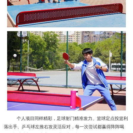
个人项目同样精彩，足球射门精准发力、篮球定点投篮利
落出手、乒乓球左推右攻灵活应对，每一次尝试都赢得阵阵喝