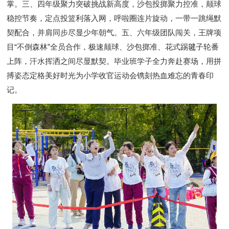
掌。三、四年级聚力突破挑战新高度，沙包投掷聚力控准，颠球
稳控节奏，定点投篮利落入网，呼啦圈连片旋动，一带一跳绳默
契配合，并肩同步尽显少年朝气。五、六年级团队闯关，王牌项
目“不倒森林”全员合作，极速颠球、沙包掷准、花式踢毽子轮番
上阵，汗水挥洒之间尽显默契。毕业班学子全力奔赴赛场，用拼
搏姿态定格美好时光为小学收官运动会镌刻热血难忘的青春印
记。