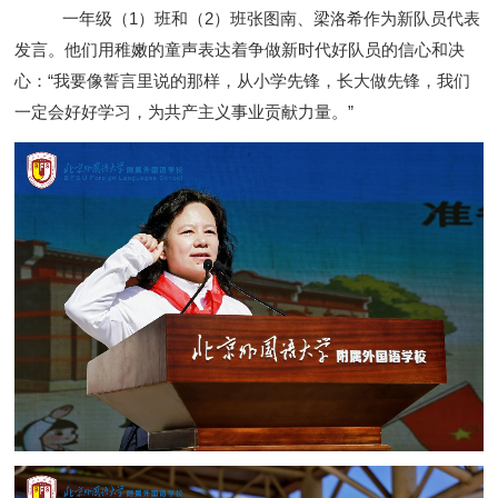
一年级（1）班和（2）班张图南、梁洛希作为新队员代表
发言。他们用稚嫩的童声表达着争做新时代好队员的信心和决
心：“我要像誓言里说的那样，从小学先锋，长大做先锋，我们
一定会好好学习，为共产主义事业贡献力量。”