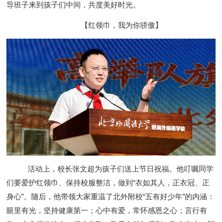
导班子来到孩子们中间，共度美好时光。
【红领巾，我为你骄傲】
活动上，校长张文超为孩子们送上节日祝福。他叮嘱同学
们要爱护红领巾、保持校服整洁，做到“衣如其人，正衣冠、正
身心”。随后，他带领大家重温了北外附校“五有好少年”的内涵：
眼里有光，坚持健康第一；心中有爱，常怀感恩之心；言行有