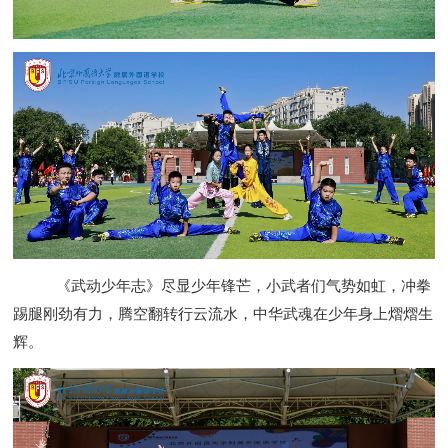
《武动少年志》尽显少年锋芒，小武者们气势如虹，冲拳
踢腿刚劲有力，腾空翻转行云流水，中华武魂在少年身上熠熠生
辉。