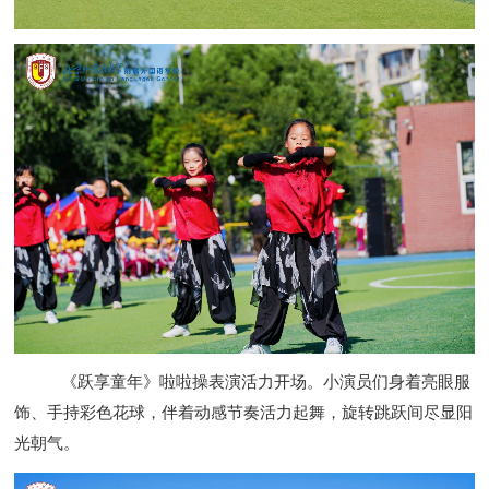
《跃享童年》啦啦操表演活力开场。小演员们身着亮眼服
饰、手持彩色花球，伴着动感节奏活力起舞，旋转跳跃间尽显阳
光朝气。