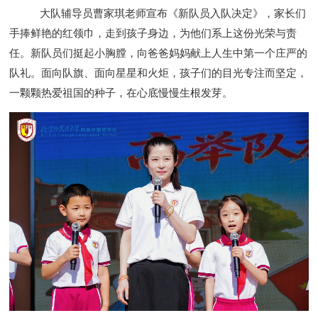
大队辅导员曹家琪老师宣布《新队员入队决定》，家长们
手捧鲜艳的红领巾，走到孩子身边，为他们系上这份光荣与责
任。新队员们挺起小胸膛，向爸爸妈妈献上人生中第一个庄严的
队礼。面向队旗、面向星星和火炬，孩子们的目光专注而坚定，
一颗颗热爱祖国的种子，在心底慢慢生根发芽。