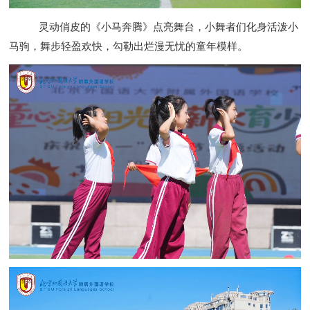
灵动俏皮的《小马奔腾》点亮舞台，小舞者们化身活泼小
马驹，舞步轻盈欢快，勾勒出烂漫无忧的童年模样。