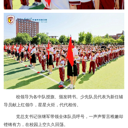
校领导为各中队授旗、颁发聘书。少先队员代表为新任辅
导员献上红领巾，星星火炬，代代相传。
党总支书记张继军带领全体队员呼号，一声声誓言稚嫩却
铿锵有力，在校园上空久久回荡。