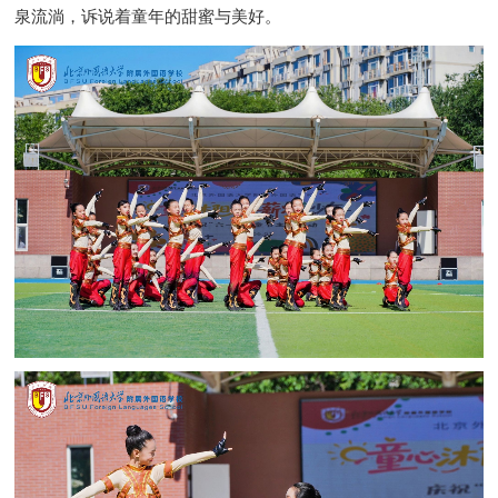
泉流淌，诉说着童年的甜蜜与美好。