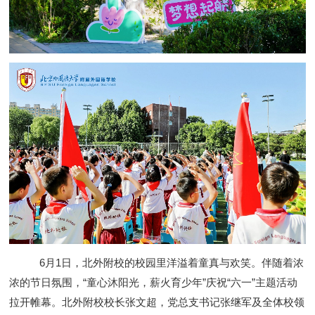
6月1日，北外附校的校园里洋溢着童真与欢笑。伴随着浓
浓的节日氛围，“童心沐阳光，薪火育少年”庆祝“六一”主题活动
拉开帷幕。北外附校校长张文超，党总支书记张继军及全体校领