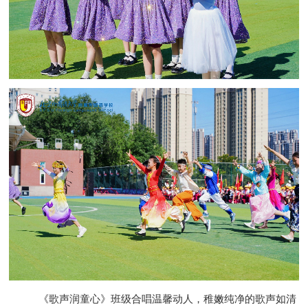
《歌声润童心》班级合唱温馨动人，稚嫩纯净的歌声如清