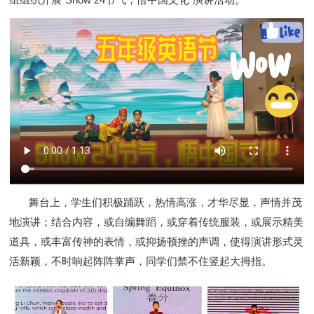
舞台上，学生们积极踊跃，热情高涨
，
才华尽显，声情并茂
地
演讲；
结合内容，或自编舞蹈，或穿着
传统
服装，或展示精美
道具，或丰富传神的表情，或抑扬顿挫的声调，使得
演讲
形式灵
活新颖，不时响起阵阵掌声，
同学们
禁不住竖起大拇指。