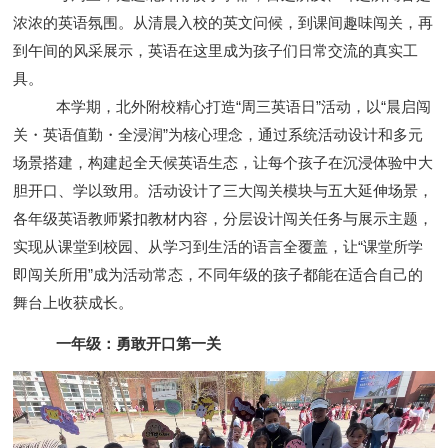
浓浓的英语氛围。从清晨入校的英文问候，到课间趣味闯关，再
到午间的风采展示，英语在这里成为孩子们日常交流的真实工
具。
本学期，北外附校精心打造“周三英语日”活动，以“晨启闯
关・英语值勤・全浸润”为核心理念，通过系统活动设计和多元
场景搭建，构建起全天候英语生态，让每个孩子在沉浸体验中大
胆开口、学以致用。活动设计了三大闯关模块与五大延伸场景，
各年级英语教师紧扣教材内容，分层设计闯关任务与展示主题，
实现从课堂到校园、从学习到生活的语言全覆盖，让“课堂所学
即闯关所用”成为活动常态，不同年级的孩子都能在适合自己的
舞台上收获成长。
一年级：勇敢开口第一关