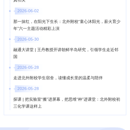
真功夫
2026-06-02
那一抹红，在阳光下生长：北外附校“童心沐阳光，薪火育少
年”六一主题活动精彩上演
2026-05-30
融通大讲堂 | 王丹教授开讲朝鲜半岛研究，引领学生走近邻
国
2026-05-28
走进北外附校学生宿舍，读懂成长里的温柔与陪伴
2026-05-28
探课 | 把实验室“搬”进屏幕，把思维“种”进课堂：北外附校初
三化学课这样上