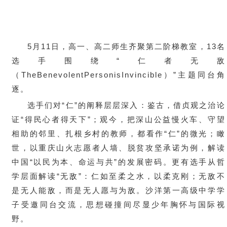
5月11日，高一、高二师生齐聚第二阶梯教室，13名
选手围绕“仁者无敌
（TheBenevolentPersonisInvincible）”主题同台角
逐。
选手们对“仁”的阐释层层深入：鉴古，借贞观之治论
证“得民心者得天下”；观今，把深山公益慢火车、守望
相助的邻里、扎根乡村的教师，都看作“仁”的微光；瞰
世，以重庆山火志愿者人墙、脱贫攻坚承诺为例，解读
中国“以民为本、命运与共”的发展密码。更有选手从哲
学层面解读“无敌”：仁如至柔之水，以柔克刚；无敌不
是无人能敌，而是无人愿与为敌。沙洋第一高级中学学
子受邀同台交流，思想碰撞间尽显少年胸怀与国际视
野。