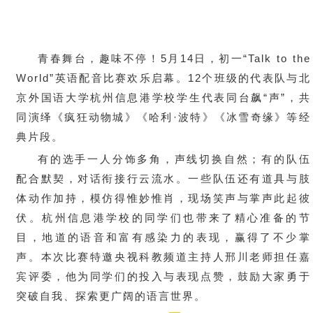
青春舞台，趣味不停！5月14日，初一“Talk to the
World”英语配音比赛欢乐启幕。12个班级的代表队与北
京外国语大学杭州信息港学校学生代表同台飙“声”，共
同演绎《疯狂动物城》《哈利·波特》《冰雪奇缘》等经
典片段。
有的选手一人分饰多角，声线切换自然；有的队伍
配合默契，对话衔接行云流水。一些队伍还有道具与肢
体动作加持，模仿得惟妙惟肖，现场笑声与掌声此起彼
伏。杭州信息港学校的同学们也带来了精心准备的节
目，地道的语音和富有感染力的表现，赢得了不少掌
声。本次比赛特邀央视科教频道主持人邢川老师担任嘉
宾评委，他为同学们的投入与表现点赞，鼓励大家勇于
突破自我、探索更广阔的语言世界。