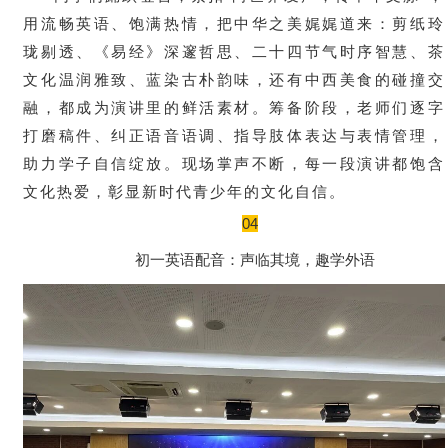
用流畅英语、饱满热情，把中华之美娓娓道来：剪纸玲
珑剔透、《易经》深邃哲思、二十四节气时序智慧、茶
文化温润雅致、蓝染古朴韵味，还有中西美食的碰撞交
融，都成为演讲里的鲜活素材。筹备阶段，老师们逐字
打磨稿件、纠正语音语调、指导肢体表达与表情管理，
助力学子自信绽放。现场掌声不断，每一段演讲都饱含
文化热爱，彰显新时代青少年的文化自信。
04
初一英语配音：声临其境，趣学外语