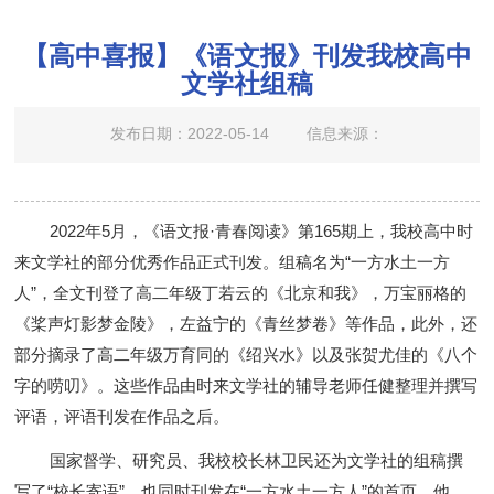
【高中喜报】《语文报》刊发我校高中
文学社组稿
发布日期：2022-05-14
信息来源：
2022
年
5
月，《语文报·青春阅读》第
165
期上，我校高中时
来文学社的部分优秀作品正式刊发。组稿名为“一方水土一方
人”，全文刊登了高二年级丁若云的《北京和我》，万宝丽格的
《桨声灯影梦金陵》，左益宁的《青丝梦卷》等作品，此外，还
部分摘录了高二年级万育同的《绍兴水》以及张贺尤佳的《八个
字的唠叨》。这些作品由时来文学社的辅导老师任健整理并撰写
评语，评语刊发在作品之后。
国家督学、研究员、我校校长林卫民还为文学社的组稿撰
写了“校长寄语”，也同时刊发在“一方水土一方人”的首页，他