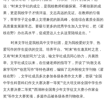
说：“时来文学社的成立，是我校教师积极探索、不断创新的成
果，更是我校学子才情洋溢、文志高远的见证。在教师的引领
下，莘莘学子定会攀上文理兼优的新高峰，创造综合素质全面的
高质量发展新常态。要吸引更多的优秀学生加入文学社，把《濯
枝在野》办出高水平，促成贤达人士从这里陆续走出。”
时来文学社是我校高中文学社团，是为我校爱好文学、热
爱写作的学生提供的交流、培养平台。“时来”有生逢其时之意，
又有“时来天地皆同力”之说，喻文学社成员同心协力，共襄胜
举。文学社成立以来，在任健老师的指导下，开设了“向散文名
家学写作”“创意写作”等特色课程，编辑了北外附校文学刊物《濯
枝在野》，文学社成员多次参加各级各类作文大赛，曾获 “全国
中学生科普科幻作文大赛决赛一等奖”“北大培文杯全国中学生作
文大赛决赛二等奖”“西湖杯全国青少年文学征文大赛小作家金
奖”等作文大赛奖项，多篇作品被各级各类刊物收录。