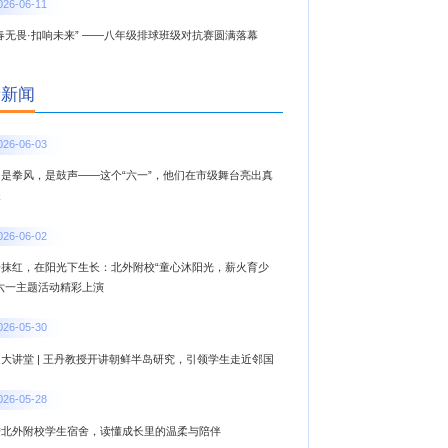
026-06-11
春无畏·扣响未来” ——八年级排球班级对抗赛圆满落幕
新新闻
026-06-03
，是拳风，是鼓声——这个“六一”，他们在市级舞台亮出真
夫
026-06-02
一抹红，在阳光下生长：北外附校“童心沐阳光，薪火育少
”六一主题活动精彩上演
026-05-30
大讲堂 | 王丹教授开讲朝鲜半岛研究，引领学生走近邻国
026-05-28
进北外附校学生宿舍，读懂成长里的温柔与陪伴