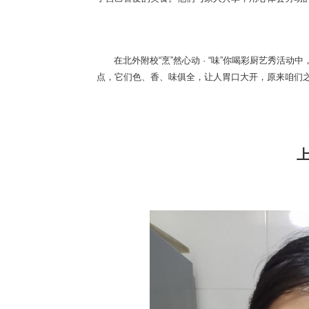
在北外附校“烹”然心动 · “味”你喝彩厨艺秀活
点，它们色、香、味俱全，让人胃口大开，原来咱们