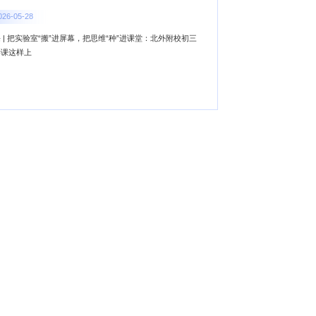
026-05-28
 | 把实验室“搬”进屏幕，把思维“种”进课堂：北外附校初三
学课这样上