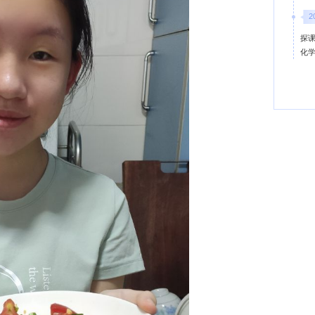
2
探课
化