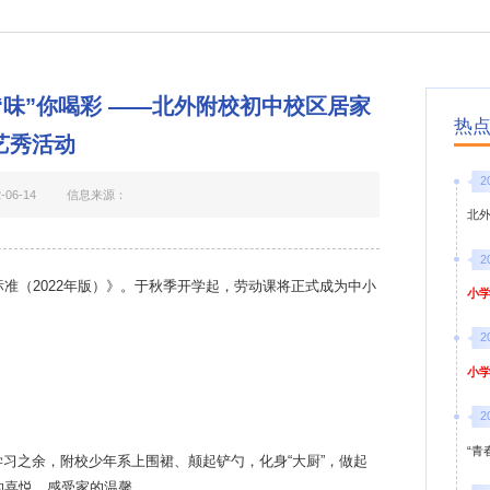
·“味”你喝彩 ——北外附校初中校区居家
热
艺秀活动
2
06-14
信息来源：
北
2
程标准（2022年版）》。于秋季开学起，劳动课将正式成为中小
小学
2
小学
2
“青
习之余，附校少年系上围裙、颠起铲勺，化身“大厨”，做起
的喜悦，感受家的温馨。