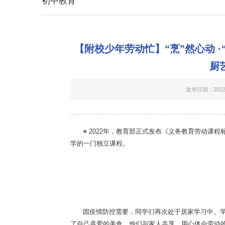
初中教育
【附校少年劳动忙】“烹”然心动 
厨
发布日期：2022-
※ 2022年，教育部正式发布《义务教育劳动课
学的一门独立课程。
因疫情防控需要，同学们再次处于居家学习中。学
了自己喜爱的美食。他们与家人共享，用心体会劳动