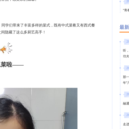
2
“青
动中，同学们带来了丰富多样的菜式，既有中式菜肴又有西式餐
最
之间隐藏了这么多厨艺高手！
2
听
功
上菜啦——
2
那
年
2
融通
2
走