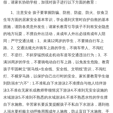
假，请家长协助学校，加强对孩子进行以下方面的教育：
1、注意安全
孩子要掌握防骗、防抢、防盗、防火
、
饮食卫
生等方面
的
居家安全
基本常识
，
学会遇到灾害时自护自救的基本
措施
，
谨防各类意外发生
；
请家长教育引导孩子
不到有安全隐患
的地方玩耍，不擅自外出活动，未成年人外出必须有成年人陪
同
；
严守交通法规
：
1、
未满
12周岁的学生，不要骑自行车上
路。2、交通法规允许骑车上路的学生，不骑车带人、不闯红
灯、不逆行、不斜穿猛拐或走机动车道等交通违法行为；3、不
满16周岁的学生，不要骑电动自行车上路，以免发生危险。教育
孩子牢固树立“斑马线=生命线、安全线、文明线”意识，不闯红
灯、不横穿马路，以保护自己出行时的安全
。家长要教育学生做
到
防溺水
“六不”：
1
.不准私自下水游泳2.不准擅自与他人结伴游
泳3.不准在无家长或教师带领情况下游泳4.不准到无安全设施的
水域游泳5.不准到不熟悉的水域游泳6.不准不熟悉水性的学生擅
自下水施救。辛苦家长要反复提醒孩子不私自下水游泳，遇到他
人溺水要积极主动呼唤周围成年人施救，防止盲目下水施救、手