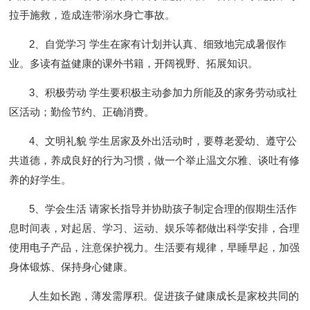
拉手施救，造成连带溺水身亡事故。
2、自觉学习
学生
在家有计划并认真、细致地完成暑假作
业。多读有益健康的课外书籍，开阔视野、拓展知识。
3、积极劳动
学生
要积极主动参加力所能及的家务劳动
或社
区活动
；勤俭节约、正确消费。
4、文明礼貌
学生居家及
外出活动时，要尊老爱幼、遵守公
共道德，养成良好的行为习惯，做一个举止温文尔雅、谈吐有修
养的好学生。
5、学会生活
请家长指导并
协助孩子制定合理的假期生活作
息时间表，对起居、学习、运动、娱乐等都做出科学安排，合理
使用电子产品，注意保护视力。生活要有规律，早睡早起，加强
身体锻炼、保持身心健康。
人生如长跑，薄发需厚积。促进孩子健康成长是家校共同的