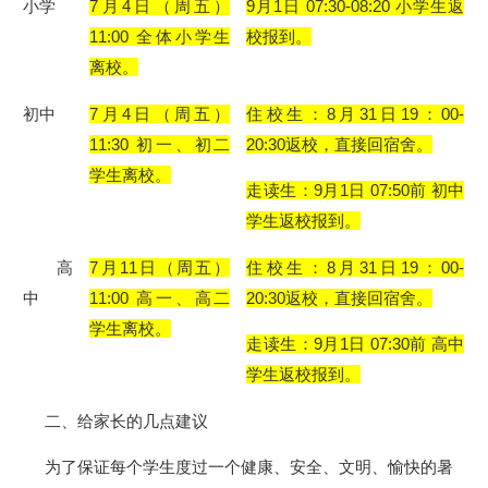
小学
7月
4
日（周五）
9月1日
07:30-
0
8
:
2
0 小学生返
11:
0
0 全体小学生
校
报到
。
离校。
初中
7月
4
日（周五）
住校生：
8月31日19：00-
1
1
:
3
0 初一、初二
20:30返校，直接回宿舍。
学生
离校。
走读生：
9月1日 07:50前 初中
学生
返校报到。
高
7月
11
日（周五）
住校生：
8月31日19：00-
中
1
1
:00
高
一、
高
二
20:30返校，直接回宿舍。
学生
离校。
走读生：
9月1日 07:30前 高中
学生
返校报到。
二、给家长的几点建议
为了保证每个学生度过一个健康、安全、文明、愉快的暑