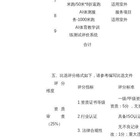
7
米跑/50米*8折返跑
适用室外
AI体测服
服务项目
8
务-1000米跑
适用室外
AI体育教学训
9
练测试评价系统
合计
五、比选评分格式如下，请参考编写比选文件
评分
评分指标
评分标准
维度
一级
/甲级资
1.资质证书等级
资质：5分 ，无
资质
审查
2.行业认证
具备
ISO
（
25%）
无不良记录
3. 法律合规性
改：1分；重大