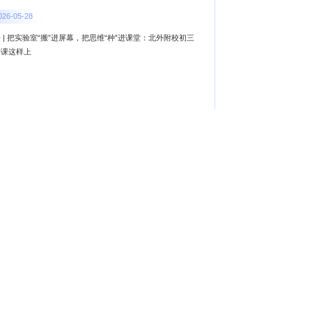
026-05-28
 | 把实验室“搬”进屏幕，把思维“种”进课堂：北外附校初三
学课这样上