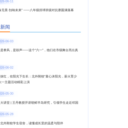
026-06-11
春无畏·扣响未来” ——八年级排球班级对抗赛圆满落幕
新新闻
026-06-03
，是拳风，是鼓声——这个“六一”，他们在市级舞台亮出真
夫
026-06-02
一抹红，在阳光下生长：北外附校“童心沐阳光，薪火育少
”六一主题活动精彩上演
026-05-30
大讲堂 | 王丹教授开讲朝鲜半岛研究，引领学生走近邻国
026-05-28
进北外附校学生宿舍，读懂成长里的温柔与陪伴