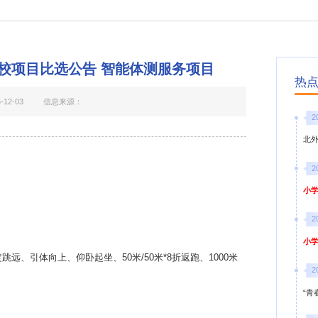
校项目比选公告 智能体测服务项目
热
12-03
信息来源：
2
北
2
小学
2
小学
定跳远、引体向上、仰卧起坐、
50米/50米*8折返跑、1000米
2
“青