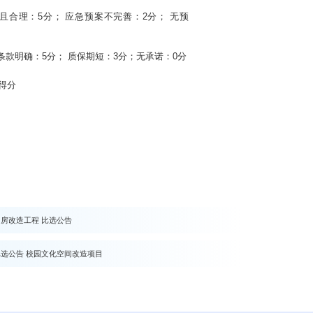
且合理：
5分； 应急预案不完善：2分； 无预
条款明确：
5分； 质保期短：3分；无承诺：0分
得分
房改造工程 比选公告
选公告 校园文化空间改造项目