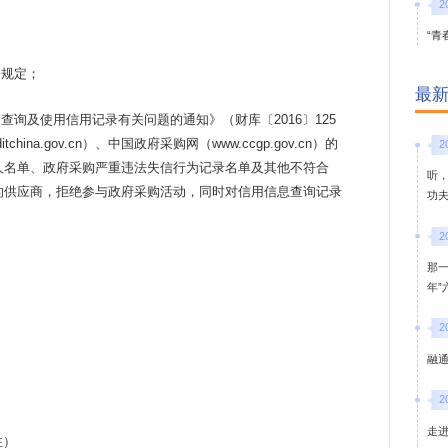
2
“青
条规定；
最
中查询及使用信用记录有关问题的通知》（财库〔
2016〕125
ina.gov.cn）、中国政府采购网（www.ccgp.gov.cn）的
2
人名单、政府采购严重违法失信行为记录名单及其他不符合
听
的供应商，拒绝参与政府采购活动，同时对信用信息查询记录
功
2
那
年
2
融通
2
走
注）