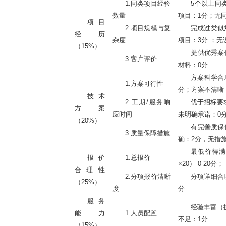
1.同类项目经验
5个以上同类
数量
项目：1分；无
项目
2.项目规模与复
完成过类似
经历
杂度
项目：3分 ；无
（
15%）
提供优秀案
3.客户评价
材料：0分
方案科学合
1.方案可行性
分；方案不清晰
技术
2.工期/服务响
优于招标要
方案
应时间
未明确承诺：0
（
20%）
有完善质保
3.质量保障措施
确：2分，无措施
最低价得
报价
1.总报价
×20） 0-20分；
合理性
2.分项报价清晰
分项详细合
（
25%）
度
分
服务
经验丰富（
能力
1.人员配置
不足：1分
（
15%）