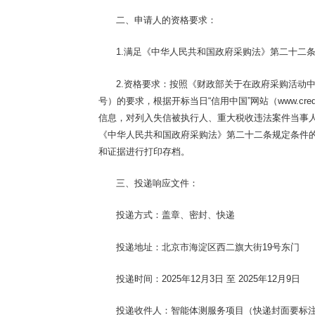
二、申请人的资格要求：
1.满足《中华人民共和国政府采购法》第二十二
2.
资格要求：按照《财政部关于在政府采购活动
号）的要求，根据开标当日“信用中国”网站（www.creditch
信息，对列入失信被执行人、重大税收违法案件当事
《中华人民共和国政府采购法》第二十二条规定条件
和证据进行打印存档。
三、投递响应文件
：
投递方式：盖章、密封、快递
投递地址：北京市海淀区西二旗大街
19
号东门
投递时间：
2025年12月
3
日
至
2025年12月
9
日
投递收件人：智能体测服务项目（快递封面要标