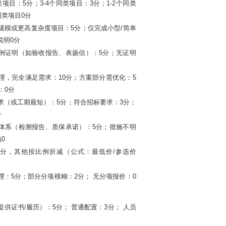
项目：5分；3-4个同类项目：3分；1-2个同类
同类项目0分
规模或更高复杂度项目：
5分；仅完成小型/简单
说明0分
例证明（如验收报告、表扬信）：
5分；无证明
理，完全满足需求：
10分；方案部分需优化：5
：0分
求（或工期最短）：
5分；符合招标要求：3分；
分
体系（检测报告、质保承诺）：
5分；措施不明
0
满分，其他按比例折减（公式：最低价
/参选价
理：
5分；部分分项模糊：2分； 无分项报价：0
提供证书
/履历）：5分； 普通配置：3分； 人员