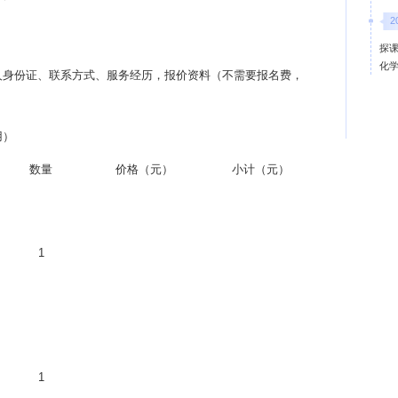
2
探课
化
人身份证、联系方式、服务经历，报价资料（不需要报名费，
用）
数量
价格（元）
小计（元）
1
1