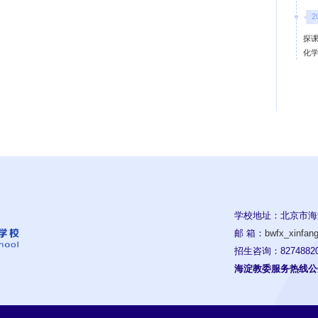
2
探课
化
学校地址：北京市海
邮 箱：
bwfx_xinfa
招生咨询：82748820
海淀教委服务热线公开