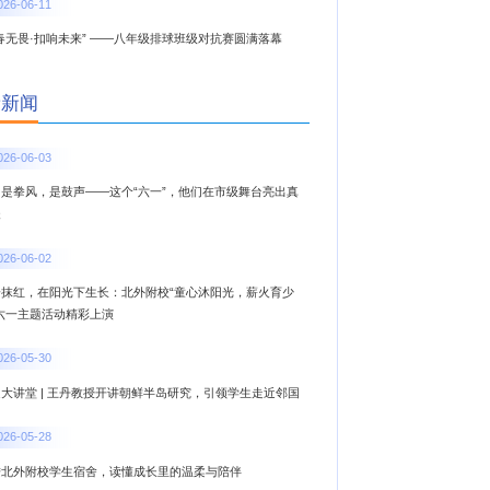
026-06-11
春无畏·扣响未来” ——八年级排球班级对抗赛圆满落幕
新新闻
026-06-03
，是拳风，是鼓声——这个“六一”，他们在市级舞台亮出真
夫
026-06-02
一抹红，在阳光下生长：北外附校“童心沐阳光，薪火育少
”六一主题活动精彩上演
026-05-30
大讲堂 | 王丹教授开讲朝鲜半岛研究，引领学生走近邻国
026-05-28
进北外附校学生宿舍，读懂成长里的温柔与陪伴