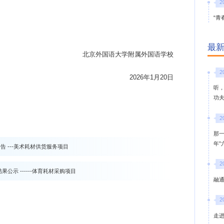
2
“青
最
北京外国语大学附属外国语学校
2
202
6
年
1
月
20
日
听
功
2
那
年
 ---美术耗材供货服务项目
2
公示 ------体育耗材采购项目
融通
2
走