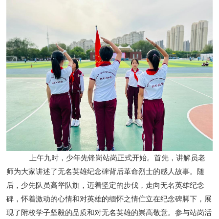
上午九时，少年先锋岗站岗正式开始。首先，讲解员老
师为大家讲述了无名英雄纪念碑背后革命烈士的感人故事。随
后，少先队员高举队旗，迈着坚定的步伐，走向无名英雄纪念
碑，怀着激动的心情和对英雄的缅怀之情伫立在纪念碑脚下，展
现了附校学子坚毅的品质和对无名英雄的崇高敬意。参与站岗活