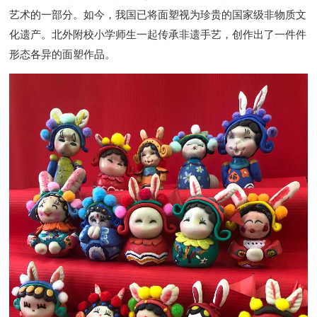
艺术的一部分。如今，我国已将面塑视为珍贵的国家级非物质文
化遗产。
北外附校
小学师生一起传承非遗手艺，创作出
了一件件
形态各异
的
面塑
作品。