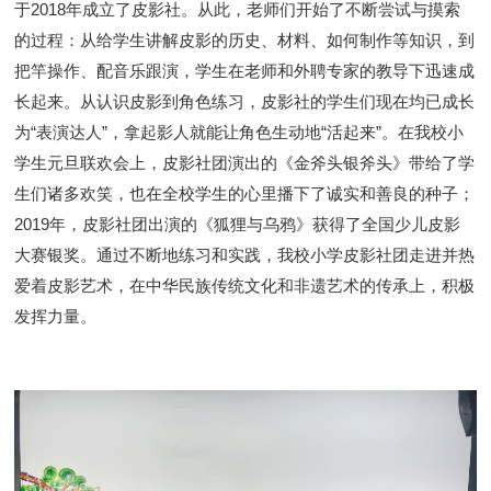
于
2018
年成立了皮影社。从此，老师们开始了不断尝试与摸索
的过程：从给学生讲解皮影的历史、材料、如何制作等知识，到
把竿操作、配音乐跟演，学生在老师和外聘专家的教导下迅速成
长起来。从认识皮影到角色练习，
皮影社的学生们现在均
已
成长
为
“
表演达人
”，拿起影人就能让角色生动地“活起来”。在我校小
学生元旦联欢会上，皮影社团演出的《金斧头银斧头》带给了学
生们诸多欢笑，也在全校学生的心里播下了诚实和善良的种子；
2019
年，皮影社团出演的《狐狸与乌鸦》获得了全国少儿皮影
大赛银奖。
通过不断地练习和实践，我校小学皮影社团走进并热
爱着皮影艺术，在中华民族传统文化和非遗艺术的传承上，积极
发挥力量。