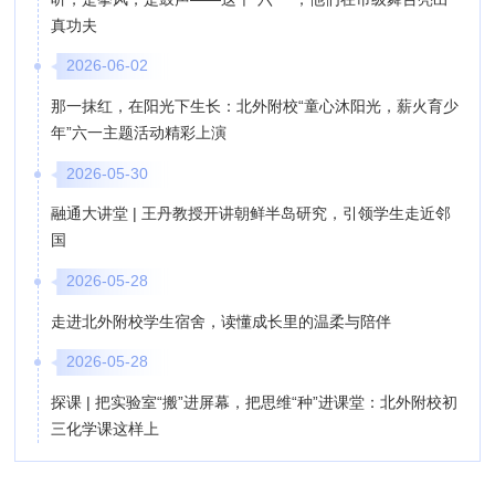
真功夫
2026-06-02
那一抹红，在阳光下生长：北外附校“童心沐阳光，薪火育少
年”六一主题活动精彩上演
2026-05-30
融通大讲堂 | 王丹教授开讲朝鲜半岛研究，引领学生走近邻
国
2026-05-28
走进北外附校学生宿舍，读懂成长里的温柔与陪伴
2026-05-28
探课 | 把实验室“搬”进屏幕，把思维“种”进课堂：北外附校初
三化学课这样上