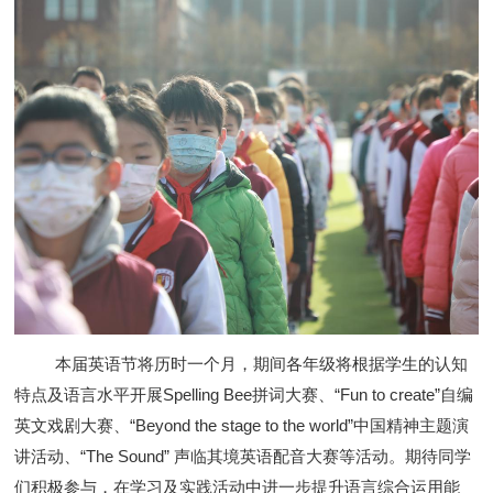
本届英语节将历时一个月，期间
各年级
将
根据学生的认知
特点及语言水平开展
Spelling Bee拼词大赛、“Fun to create”自编
英文戏剧大赛、“Beyond the stage to the world”中国精神主题演
讲活动、“The Sound” 声临其境英语配音大赛等活动
。期待同学
们积极参与
，
在学习及实践活动中
进一步提升语言综合运用能