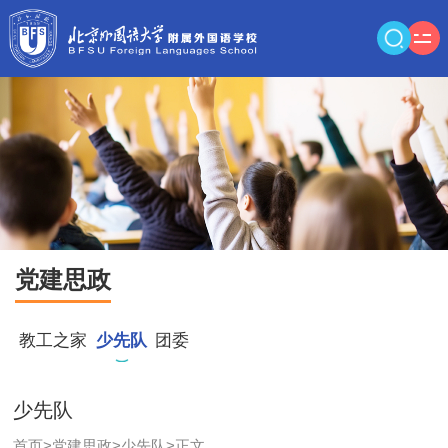
党建思政
教工之家
少先队
团委
少先队
首页
>
党建思政
>
少先队
>
正文