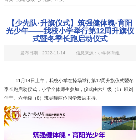
【少先队·升旗仪式】筑强健体魄·育阳
光少年——我校小学举行第12周升旗仪
式暨冬季长跑启动仪式
发布日期：2022-11-14
信息来源：小学体育组
11月1
4
日上午，我校小学在操场举行第
12周升旗仪式暨冬
季长跑启动仪式，小学全体师生参加，仪式由六年级（
1
）班
刘
佳宁
、六
年级
（
8）班
吴曈两位同学
双语主持。