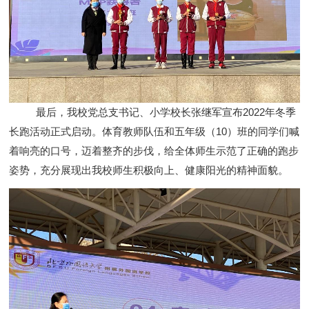
最后，我校党总支书记、小学
校长张继军
宣布
202
2
年冬季
长跑活动正式启动。
体育教师队伍
和五年级（
10
）班的同学们喊
着响亮的口号，迈着整齐的步伐，给全体师生示范了正确的跑步
姿势，充分展现出我校
师生
积极向上、健康阳光的精神面貌。