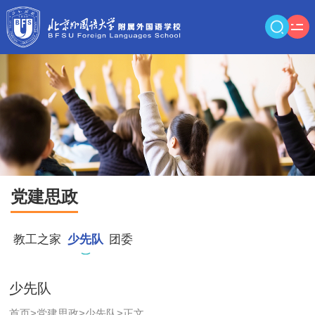
党建思政
教工之家
少先队
团委
少先队
首页
>
党建思政
>
少先队
>
正文