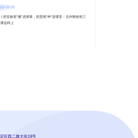
026-05-28
 | 把实验室“搬”进屏幕，把思维“种”进课堂：北外附校初三
学课这样上
淀区西二旗大街19号