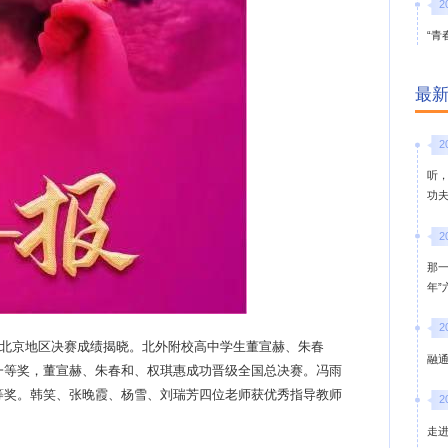
2
“青
最
2
听
功
2
那
年
2
大赛北京地区决赛成绩揭晓。北外附校高中学生董宣赫、朱春
融通
一等奖，董宣赫、朱春和、权琪惠成功晋级全国总决赛。冯雨
等奖。韩笑、张晚霞、杨雪、刘瑞芳四位老师获优秀指导教师
2
走