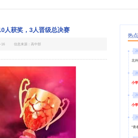
10人获奖，3人晋级总决赛
热
-16
信息来源：高中部
2
北
2
小学
2
小学
2
“青