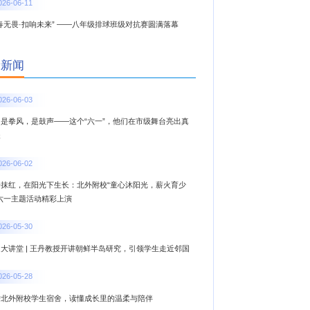
026-06-11
春无畏·扣响未来” ——八年级排球班级对抗赛圆满落幕
新新闻
026-06-03
，是拳风，是鼓声——这个“六一”，他们在市级舞台亮出真
夫
026-06-02
一抹红，在阳光下生长：北外附校“童心沐阳光，薪火育少
”六一主题活动精彩上演
026-05-30
大讲堂 | 王丹教授开讲朝鲜半岛研究，引领学生走近邻国
026-05-28
进北外附校学生宿舍，读懂成长里的温柔与陪伴