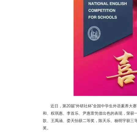
近日，第20届“外研社杯”全国中学生外语素养
和、权琪惠、李首乐、尹惠萱凭借出色的表现，荣获
歆、王禹涵、娄天怡获二等奖，陈天乐、杨明宇获三
奖。