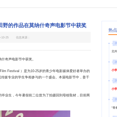
越、田野的作品在莫纳什奇声电影节中获奖
热
10-25
信息来源：
2
北
莫纳什奇声电影节中获奖。
2
小学
ns Film Festival ）是为10-25岁的青少年电影媒体爱好者举办的
视传媒专业的学生争相参与的一个盛会。本届电影节中，姜千
2
小学
班的毕业生，今年暑假前二位曾为了拍摄回到母校取材，目前两
2
。
“青