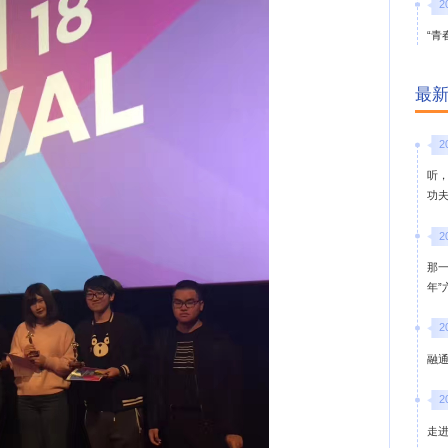
2
“青
最
2
听
功
2
那
年
2
融通
2
走