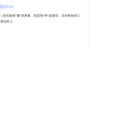
026-05-28
 | 把实验室“搬”进屏幕，把思维“种”进课堂：北外附校初三
学课这样上