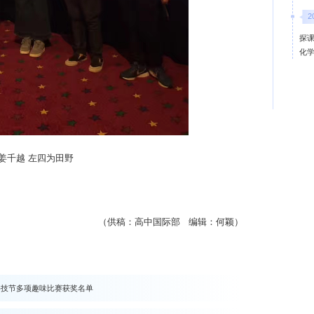
2
探课
化
姜千越 左四为田野
（供稿：高中国际部 编辑：何颖）
科技节多项趣味比赛获奖名单