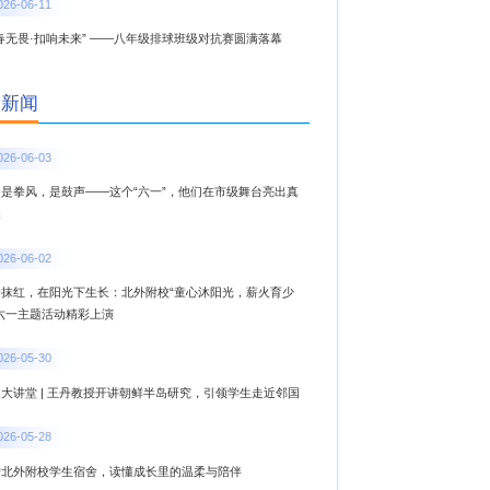
026-06-11
春无畏·扣响未来” ——八年级排球班级对抗赛圆满落幕
新新闻
026-06-03
，是拳风，是鼓声——这个“六一”，他们在市级舞台亮出真
夫
026-06-02
一抹红，在阳光下生长：北外附校“童心沐阳光，薪火育少
”六一主题活动精彩上演
026-05-30
大讲堂 | 王丹教授开讲朝鲜半岛研究，引领学生走近邻国
026-05-28
进北外附校学生宿舍，读懂成长里的温柔与陪伴