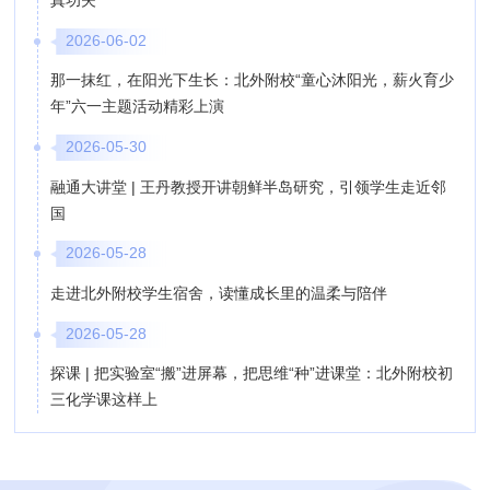
真功夫
2026-06-02
那一抹红，在阳光下生长：北外附校“童心沐阳光，薪火育少
年”六一主题活动精彩上演
2026-05-30
融通大讲堂 | 王丹教授开讲朝鲜半岛研究，引领学生走近邻
国
2026-05-28
走进北外附校学生宿舍，读懂成长里的温柔与陪伴
2026-05-28
探课 | 把实验室“搬”进屏幕，把思维“种”进课堂：北外附校初
三化学课这样上