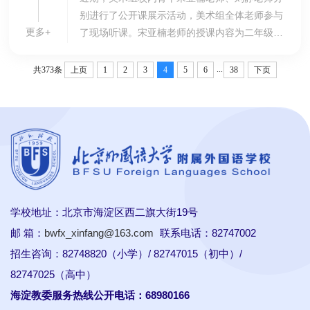
别进行了公开课展示活动，美术组全体老师参与
更多+
了现场听课。宋亚楠老师的授课内容为二年级美
术手工课《彩蝶》。教师设置了“小白美丽改造计
划”的教学情境，运用电子白板摆一摆，魔术变一
...
共373条
上页
1
2
3
4
5
6
38
下页
变...
学校地址：北京市海淀区西二旗大街19号
邮 箱：
bwfx_xinfang@163.com
联系电话：82747002
招生咨询：82748820（小学）/ 82747015（初中）/
82747025（高中）
海淀教委服务热线公开电话：68980166