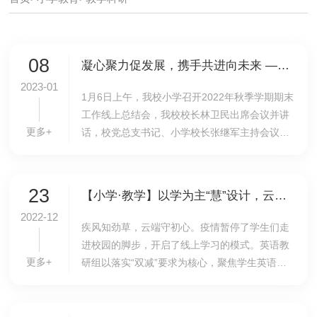
08
凝心聚力促发展，携手共进向未来 ——我校小学召开2022年秋季学期期末工作总结会
2023-01
1月6日上午，我校小学召开2022年秋季学期期末
工作线上总结会，我校校长林卫民出席会议并讲
更多+
话，校党总支书记、小学校长张继军主持会议，
小学全体教师参加会议。小学副校长孙亚楠以“向
阳而生，向光成长”为主题，对小学2022年秋季
学期...
23
【小学·教学】以学为主“慧”设计，云端学习共成长——小学英语学科高效推进线上教学
2022-12
​疾风知劲草，云端守初心。疫情暂停了学生们走
进校园的脚步，开启了线上学习的模式。英语教
更多+
研组以落实“双减”要求为核心，聚焦学生英语学
科素养的提升，从教、学、研、融四个方面聚智
共研，保证线上教学的质量。 【措施一：聚
智...