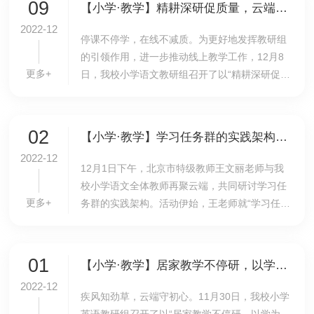
09
【小学·教学】精耕深研促质量，云端笃行助成长
2022-12
停课不停学，在线不减质。为更好地发挥教研组
的引领作用，进一步推动线上教学工作，12月8
更多+
日，我校小学语文教研组召开了以“精耕深研促质
量，云端笃行助成长”为主题的线上教研活动，每
个备课组总结方法、提炼亮点、携手云端进行线
上教...
02
【小学·教学】学习任务群的实践架构研讨——特级教师王文丽指导我校小学语文教学
2022-12
12月1日下午，北京市特级教师王文丽老师与我
校小学语文全体教师再聚云端，共同研讨学习任
更多+
务群的实践架构。活动伊始，王老师就“学习任务
群是什么”和老师们展开探讨，王兴兴、张坤老师
都对此问题谈了自己的认识。王老师肯定了老师
们的...
01
【小学·教学】居家教学不停研，以学为主“慧”设计———英语组召开线上教学经验分享交流会
2022-12
疾风知劲草，云端守初心。11月30日，我校小学