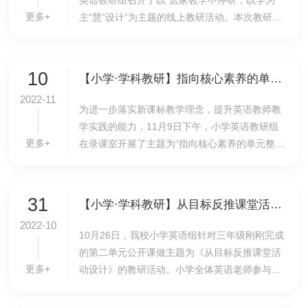
英语教研组召开了以“居家教学不停研，以学为
更多+
主“慧”设计”为主题的线上教研活动。本次教研活
动以“探究以学为主的有效线上教学设计”为主
题，每个备课组进行了线上教学经验的分享，旨
在...
10
【小学·学科教研】指向核心素养的单元整体教学设计与实施——英语学科发展期教师公开课总结会
2022-11
​为进一步落实新课标教学理念，提升英语教师教
学实践的能力，11月9日下午，小学英语教研组
更多+
在录课室开展了主题为“指向核心素养的单元整体
教学设计与实施”的教研组会，会议主要由一年级
组和六年级组发展期教师分别对如何开展单元整
体...
31
【小学·学科教研】从目标反推课堂活动设计——三年级备课组组织发展期教师对公开课进行反思
2022-10
​10月26日，我校小学英语组针对三年级刚刚完成
的第二单元公开课做主题为《从目标反推课堂活
更多+
动设计》的教研活动。小学全体英语老师参与此
次教研。三年级组针对第二单元进行了整体设
计，详细梳理教学目标，整合单元内容，并从目