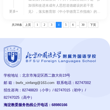
加强和改进未成年人思想道德建设的若干意
更多+
见》，落实教育部《中小学德育工作指南》的要
求，推动创新型专业化班主任队伍建设，北外附
校启动实施“名班主任带班”高级研修计划，邀请
...
共298条
上页
1
2
3
4
5
6
30
下页
北京市紫...
学校地址：北京市海淀区西二旗大街19号
邮 箱：
bwfx_xinfang@163.com
联系电话：82747002
招生咨询：82748820（小学）/ 82747015（初中）/
82747025（高中）
海淀教委服务热线公开电话：68980166