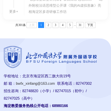
外附校法语思维型公开课《我的AI虚拟形象》亮
更多+
相海淀区多语研修工作坊
...
共301条
上页
1
2
3
4
5
31
下页
学校地址：北京市海淀区西二旗大街19号
邮 箱：
bwfx_xinfang@163.com
联系电话：82747002
招生咨询：82748820（小学）/ 82747015（初中）/
82747025（高中）
海淀教委服务热线公开电话：68980166