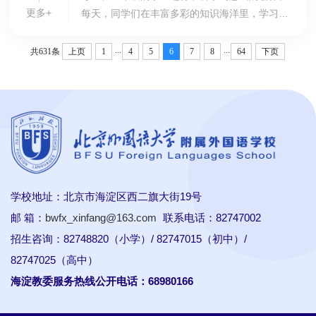
更多+
每天，同学们在丰富多彩的知识海洋里，学习各
种科学知识和技能，关注科技创新元素。在美术
课堂上，他们融合了多个学科，运用了多种绘画
...
...
共631条
上页
1
4
5
6
7
8
64
下页
技巧去...
学校地址：北京市海淀区西二旗大街19号
邮 箱：
bwfx_xinfang@163.com
联系电话：82747002
招生咨询：82748820（小学）/ 82747015（初中）/
82747025（高中）
海淀教委服务热线公开电话：68980166