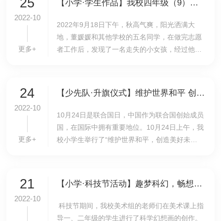
25
【小学·学生作品】我校四年级（9）班董媛媛成功帮助走失小女孩找到妈妈
2022-10
​2022年9月18日下午，秋高气爽，阳光洒满大
地，董媛媛和其他学校的五名同学，在做完志愿
更多+
者工作后，发现了一名走失的小女孩，经过他们
几次尝试与努力寻找，最终成功帮助走失小女孩
找到了妈妈。据我校四年级（9）班董媛媛介绍，
那天下...
24
【少先队·升旗仪式】维护世界和平 创造美好未来——我校举行小学生第9周升旗仪式
2022-10
10月24日是联合国日，中国作为联合国创始成员
国，在国际中拥有重要地位。10月24日上午，我
更多+
校小学生举行了“维护世界和平，创造美好未
来”的主题升旗仪式。张泽羽和刘乐意同学担任升
旗仪式中、英文主持。活动开始，师生通过视频
了解联...
21
【小学·科技节活动】趣梦科幻，畅想未来——我校小学举行科学幻想画大赛作品展
2022-10
科技节期间，我校美术组的老师们在美术课上指
导一、二年级的学生进行了科学幻想画的创作。