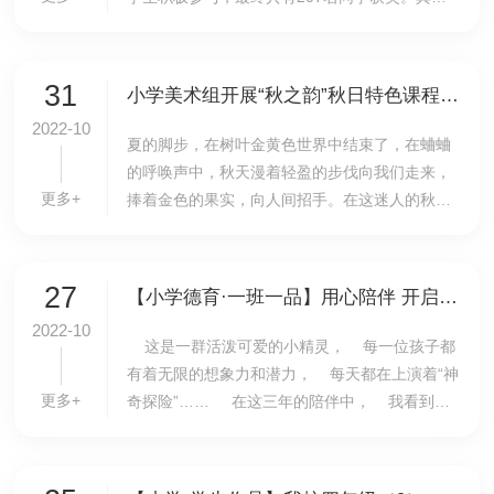
中，13名同学获得了一等奖，33名同学获得了二
等奖，60名同学获得了三等奖，101名同学获得
了优秀奖，美...
31
小学美术组开展“秋之韵”秋日特色课程学习活动
2022-10
夏的脚步，在树叶金黄色世界中结束了，在蛐蛐
的呼唤声中，秋天漫着轻盈的步伐向我们走来，
更多+
捧着金色的果实，向人间招手。在这迷人的秋
季，我校美术组的老师们带领学生开展了一系列
秋日特色课程学习活动。秋天是树叶们的盛典，
叶子把最...
27
【小学德育·一班一品】用心陪伴 开启全人教育——三年级（9）班班级文化建设
2022-10
​ 这是一群活泼可爱的小精灵， 每一位孩子都
有着无限的想象力和潜力， 每天都在上演着“神
更多+
奇探险”…… 在这三年的陪伴中， 我看到孩
子们的付出和努力。 亲爱的朋友， 欢迎您走
进【彩虹班】， 倾听我们的...