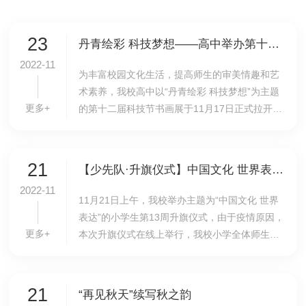
23
丹青绘彩 科技梦想——高中举办第十二届科技节书画作品展
2022-11
为丰富​校园文化生活，提高师生的审美情趣和艺
术素养，我校高中以“丹青绘彩 科技梦想”为主题
更多+
的第十二届科技节书画展于11月17日正式拉开帷
幕！书画展得到了学校领导的支持和师生的积极
响应，征集到的科技节书画作品丰富多彩，画展
同...
21
【少先队·升旗仪式】中国文化 世界表达——我校举行小学生第13周升旗仪式
2022-11
11月21日上午，我校举办主题为“中国文化 世界
表达”的小学生第13周升旗仪式，由于疫情原因，
更多+
本次升旗仪式在线上举行，我校小学全体师生参
加升旗仪式。海淀区骨干教师、小学语文教研组
长石霞做主题发言，带领我们回望千年历史，跨
越世...
21
“再见秋天”续写秋之韵