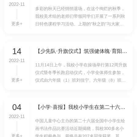
2022-11
​多彩的秋天已经悄悄退场，在这个绚烂的秋季，
我校美术组的老师们带领同学们开展了一系列秋
更多+
日特色课程学习活动。上期的“秋之韵”与大家分
享了很多同学们在活动中制作的手工作品，这期
让我们在冬天的韵律中，去探访中国书画里的秋
天...
14
【少先队·升旗仪式】筑强健体魄·育阳光少年——我校小学举行第12周升旗仪式暨冬季长跑启动仪式
2022-11
11月14日上午，我校小学在操场举行第12周升旗
仪式暨冬季长跑启动仪式，小学全体师生参加，
更多+
仪式由六年级（1）班刘佳宁、六年级（8）班吴
曈两位同学双语主持。​感受体育魅力，体验运动
激情，小学副校长孙亚楠在发言中提出：“体育是
一...
04
【小学·喜报】我校小学生在第二十六届全国中小学生绘画书法作品比赛中喜获佳绩
2022-11
中国儿童中心主办的第二十六届全国中小学生绘
画书法作品比赛活动近期揭晓，我校300多名小
更多+
学生积极参与，最终共有207名同学获奖。其