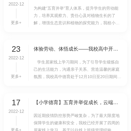
2022-12
​为构建“五育并举”育人体系，提升学生的劳动能
力，培养其观察力、责任心及对植物生长的了
更多+
解，增强生态意识和植物的探究能力，我校小学
二年级开展系列居家劳动实践活动——给植物浇
水，孩子们学习给植物浇水，体验照顾植物带来
的成...
23
体验劳动、体悟成长——我校高中开展“感恩父母，为爱下厨”活动
2022-12
学生居家线上学习期间，为了引导学生锻炼自
己的生活能力，沟通亲子关系、营造温馨的家庭
更多+
氛围，我校高中德育处于12月10日至20日期间开
展了“感恩父母，为爱下厨——我与父母共做一道
菜”的活动。活动提倡学生下厨做饭，家长担任顾
问...
17
【小学德育】五育并举促成长，云端分享展精彩——我校小学组织开展线上班级管理经验交流活动
2022-12
因近期疫情防控形势严峻复杂，为了最大限度地
保障学生的健康和安全，我校已经开展了四周的
更多+
居家线上学习。基于以往线上班级管理经验，小