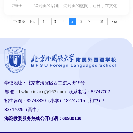
更多+
得到美的启迪，受到美的熏陶，近日，在文化节
举办期间，我校小学语文组与美术组联合开展
了“诗配画”活动。当孩子们提起画笔，领悟诗中
...
...
共631条
上页
1
3
4
5
6
7
64
下页
的意...
学校地址：北京市海淀区西二旗大街19号
邮 箱：
bwfx_xinfang@163.com
联系电话：82747002
招生咨询：82748820（小学）/ 82747015（初中）/
82747025（高中）
海淀教委服务热线公开电话：68980166