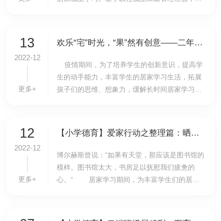
学各位班主任在德育处的统筹和指导下，充分发
挥教育智慧，在实践中摸索出“班班有特色”的线
上班...
13
欢乐“宅”时光，“果”然有创意——二年级组织学生开展居家线上水果拼盘活动
2022-12
疫情期间，为了培养学生的创新意识，提高学
生的动手能力，丰富学生的居家学习生活，拓展
更多+
孩子们的思维、想象力，缓解长时间居家学习的
焦虑情绪，我校小学二年级组织了一系列居家活
动，此次的水果拼盘活动就是其中的一次。在活
动正...
12
【小学德育】爱家行动之整理篇：晒晒我的小书桌
2022-12
博尔赫斯曾说：“如果有天堂，那应该是图书馆的
模样。图书馆太大，书房足以抚慰我们疲惫的
更多+
心。” 居家学习期间，为丰富学生们的居家
生活，小学一年级设计了一系列多姿多彩的劳动
项目。小豆包们使出十八般武艺，各显神通，为
居...