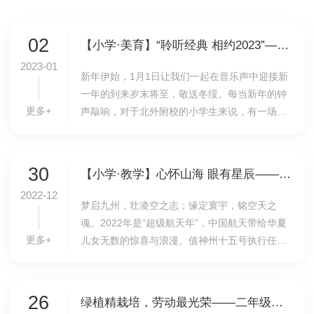
02
【小学·美育】“聆听经典 相约2023”——2023年维也纳新年音乐会艺术实践活动
2023-01
​新年伊始，1月1日让我们一起在音乐声中迎接新
一年的到来岁末将至，敬送冬绥。每当新年的钟
更多+
声敲响，对于北外附校的小学生来说，有一场绝
不能错过的精神文化大餐，那就是一年一度的维
也纳新年音乐会。面对不平凡的2022年，小乐迷
们更...
30
【小学·教学】心怀山海 眼有星辰——一年级期末线上跨学科闯关活动纪实
2022-12
梦启九州，壮凌空之志；缘定寰宇，铭空天之
魂。2022年是“超级航天年”，中国航天带给华夏
更多+
儿女无数的惊喜与浪漫。值神州十五号执行任务
之际，我校一年级的小豆包们也“心怀山海，眼有
星辰”，在跨学科闯关活动中奋力摘星，探索拼
搏，...
26
绿植精栽培，劳动最光荣——二年级组织学生开展居家劳动实践活动