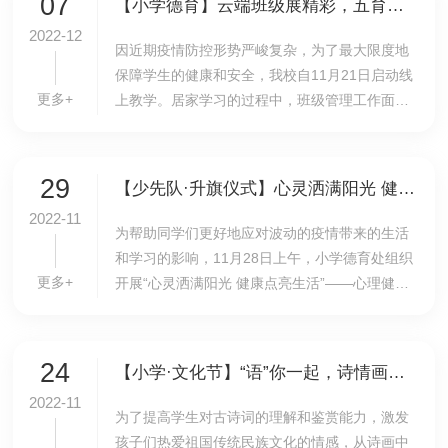
07
【小学德育】云端班级展精彩，五育并举促成长（一）
2022-12
因近期疫情防控形势严峻复杂，为了最大限度地
保障学生的健康和安全，我校自11月21日启动线
更多+
上教学。居家学习的过程中，班级管理工作面临
着若干问题和挑战，实现线下与线上班级管理的
有效衔接，提高线上班级管理效率，从而助力学
生全面...
29
【少先队·升旗仪式】心灵洒满阳光 健康点亮生活——我校举行小学生第14周升旗仪式
2022-11
为帮助同学们更好地应对波动的疫情带来的生活
和学习的影响，11月28日上午，小学德育处组织
更多+
开展“心灵洒满阳光 健康点亮生活”——心理健康
教育主题升旗仪式，引导学生提升自我保护意
识，学习心理健康知识，激发学生积极心态应对
疫情的...
24
【小学·文化节】“语”你一起，诗情画意——我校小学语文组与美术组联合开展“诗配画”活动
2022-11
​为了提高学生对古诗词的理解和鉴赏能力，激发
孩子们热爱祖国传统民族文化的情感，从诗画中