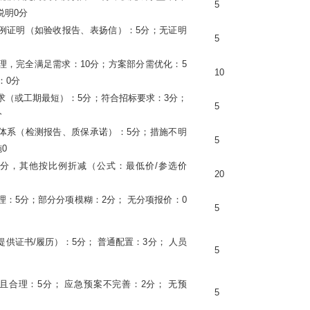
5
说明0分
例证明（如验收报告、表扬信）：
5分；无证明
5
理，完全满足需求：
10分；方案部分需优化：5
10
：0分
求（或工期最短）：
5分；符合招标要求：3分；
5
分
体系（检测报告、质保承诺）：
5分；措施不明
5
0
满分，其他按比例折减（公式：最低价
/参选价
20
理：
5分；部分分项模糊：2分； 无分项报价：0
5
提供证书
/履历）：5分； 普通配置：3分； 人员
5
且合理：
5分； 应急预案不完善：2分； 无预
5