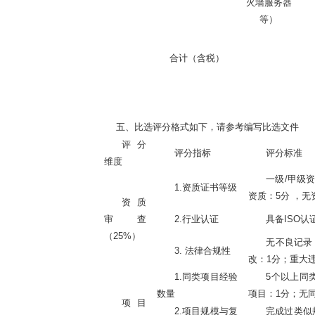
火墙服务器
等）
合计（含税）
五、比选评分格式如下，请参考编写比选文件
评分
评分指标
评分标准
维度
一级
/甲级资
1.资质证书等级
资质：5分 ，无
资质
审查
2.行业认证
具备
ISO
（
25%）
无不良记录
3. 法律合规性
改：1分；重大
1.同类项目经验
5个以上同类
数量
项目：1分；无
项目
2.项目规模与复
完成过类似