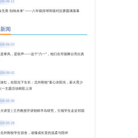
026-06-11
春无畏·扣响未来” ——八年级排球班级对抗赛圆满落幕
新新闻
026-06-03
，是拳风，是鼓声——这个“六一”，他们在市级舞台亮出真
夫
026-06-02
一抹红，在阳光下生长：北外附校“童心沐阳光，薪火育少
”六一主题活动精彩上演
026-05-30
大讲堂 | 王丹教授开讲朝鲜半岛研究，引领学生走近邻国
026-05-28
进北外附校学生宿舍，读懂成长里的温柔与陪伴