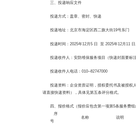
三、投递响应文件
投递方式：盖章、密封、快递
投递地址：北京市海淀区西二旗大街
19
号东门
投递时间：
2025
年
12
月
5 日
至
2025
年
12
月
11
日
投递收件人：安防维保服务项目（快递封面要标
投递收件人电话：
010--82747000
投递资料：企业资质证明，授权委托书及被授权
请直接快递资料），具体见第五条评分格式。
四、报价格式（报价应包含第一项第
5
条服务费组
序
名称
说明
号