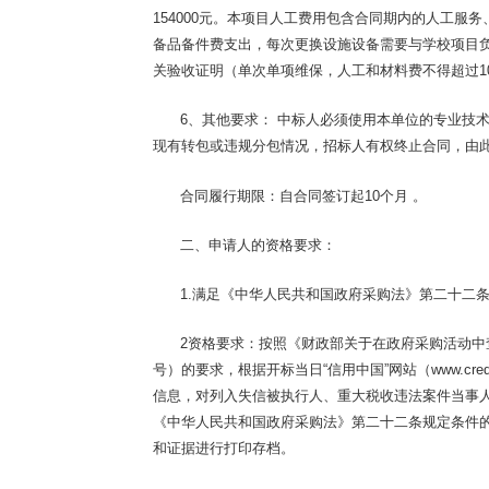
154000元。本项目人工费用包含合同期内的人工服
备品备件费支出，每次更换设施设备需要与学校项目
关验收证明（单次单项维保，人工和材料费不得超过10
6、其他
要求：
中标人必须使用本单位的专业技
现有转包或违规分包情况，招标人有权终止合同，由
合同履行期限：
自合同签订起
10
个月 。
二、申请人的资格要求：
1.
满足《中华人民共和国政府采购法》第二十二
2
资格要求：按照《财政部关于在政府采购活动中
号）的要求，根据开标当日
“
信用中国
”
网站（
www.cred
信息，对列入失信被执行人、重大税收违法案件当事
《中华人民共和国政府采购法》第二十二条规定条件
和证据进行打印存档。