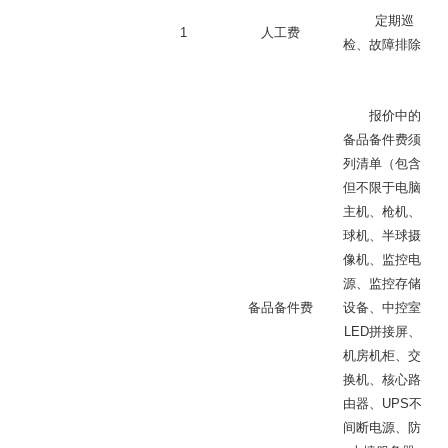
定期巡
1
人工费
检、故障排除
报价中的
备品备件费须
列清单（包含
但不限于电脑
主机、枪机、
球机、半球摄
像机、监控电
源、监控存储
备品备件费
设备、中控室
LED拼接屏、
机房机柜、交
换机、核心路
由器、UPS不
间断电源、防