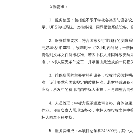
采购需求：
1、
服务范围：包括但不限于
学校各类安防设备设
示、
UPS供电系统、监控终端、周界报警系统设备、
2、服务质量
要求：符合国家及行业现行的安防系
完好率达到
100% ，故障响应（12小时内到场，一般
需达到投标文件所报标准。若因中标人原因导致安防
准，中标人应无条件返工，并承担由此造成的一切损
3、维
保所需的主要材料和设备，投标时必须标明
准、设计要求和国家规定的质量标准。若材料或设备
应商，所发生的费用均由中标人承担，不再调整合同
4、
人员管理：中标方应派遣政审合格、身体健康
作业。项目负责人需现场办公，中标人在投标文件中
标人同意不得更换。
5、服务费
组成：本项目总预算
242800元，其