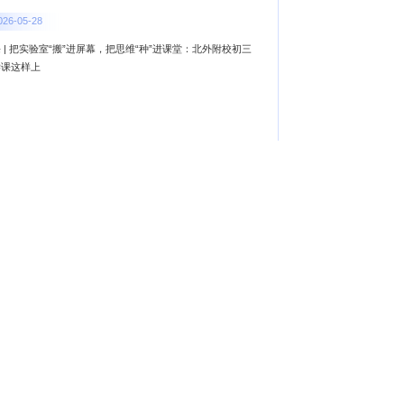
026-05-28
 | 把实验室“搬”进屏幕，把思维“种”进课堂：北外附校初三
学课这样上