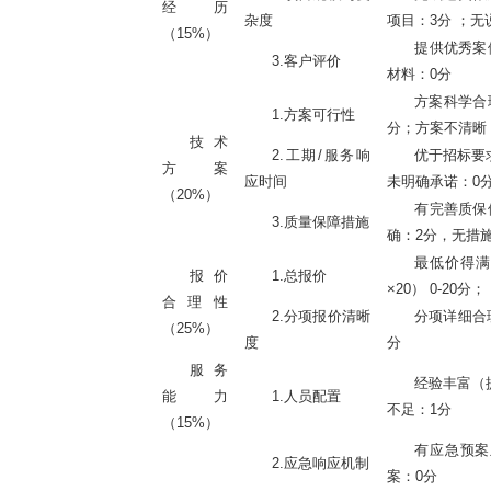
经历
杂度
项目：3分 ；无
（
15%）
提供优秀案
3.客户评价
材料：0分
方案科学合
1.方案可行性
分；方案不清晰
技术
2.工期/服务响
优于招标要
方案
应时间
未明确承诺：0
（
20%）
有完善质保
3.质量保障措施
确：2分，无措施
最低价得
报价
1.总报价
×20） 0-20分；
合理性
2.分项报价清晰
分项详细合
（
25%）
度
分
服务
经验丰富（
能力
1.人员配置
不足：1分
（
15%）
有应急预案
2.应急响应机制
案：0分