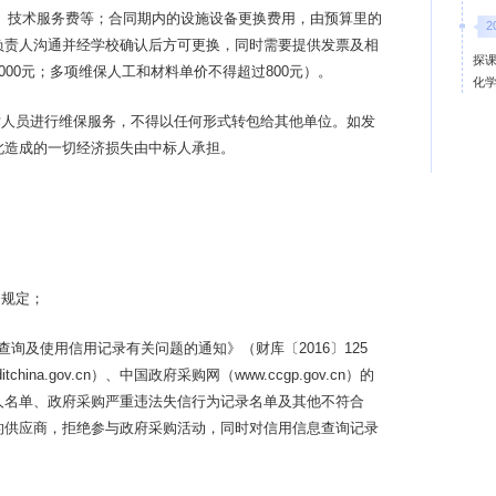
务、技术服务费等；合同期内的设施设备更换费用，由预算里的
2
负责人沟通并经学校确认后方可更换，同时需要提供发票及相
探课
00元；多项维保人工和材料单价不得超过800元）。
化
术人员进行维保服务，不得以任何形式转包给其他单位。如发
此造成的一切经济损失由中标人承担。
条规定；
查询及使用信用记录有关问题的通知》（财库〔
2016
〕
125
itchina.gov.cn
）、中国政府采购网（
www.ccgp.gov.cn
）的
人名单、政府采购严重违法失信行为记录名单及其他不符合
的供应商，拒绝参与政府采购活动，同时对信用信息查询记录