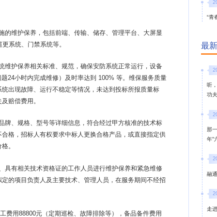
2
“青
施的维护保养，包括前端、传输、储存、管理平台、大屏显
巡更系统、门禁系统等。
最
统维护保养相关标准、规范，确保安防系统正常运行，设备
2
问题24小时内完成维修）及时率达到 100% 等。维保服务质量
听
系统出现故障、运行不稳定等情况，未达到投标所报质量标
功
失及赔偿费用。
2
品牌、规格、型号等详细信息，符合经过甲方核准的技术标
那
不合格，招标人有权要求中标人更换合格产品，或直接指定供
年
价格。
2
、具有相关技术资格证的工作人员进行维护保养和紧急维修
融通
拟定的项目负责人及主要技术、管理人员，在服务期间不经招
2
走
中人工费用88800元（定期巡检、故障排除等），备品备件费用