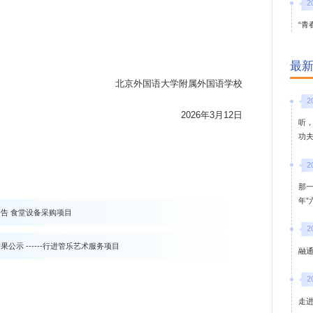
2
“青
最
北京外国语大学附属外国语学校
2
202
6
年
3月12日
听
功
2
那
年
告 食堂设备采购项目
2
示 ------行进管乐艺术服务项目
融通
2
走