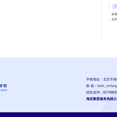
2
探课
化
学校地址：北京市海
邮 箱：
bwfx_xinfa
招生咨询：82748820
海淀教委服务热线公开