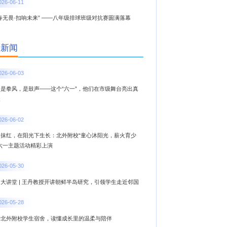
026-06-11
春无畏·扣响未来” ——八年级排球班级对抗赛圆满落幕
新新闻
026-06-03
，是拳风，是鼓声——这个“六一”，他们在市级舞台亮出真
夫
026-06-02
一抹红，在阳光下生长：北外附校“童心沐阳光，薪火育少
”六一主题活动精彩上演
026-05-30
大讲堂 | 王丹教授开讲朝鲜半岛研究，引领学生走近邻国
026-05-28
进北外附校学生宿舍，读懂成长里的温柔与陪伴