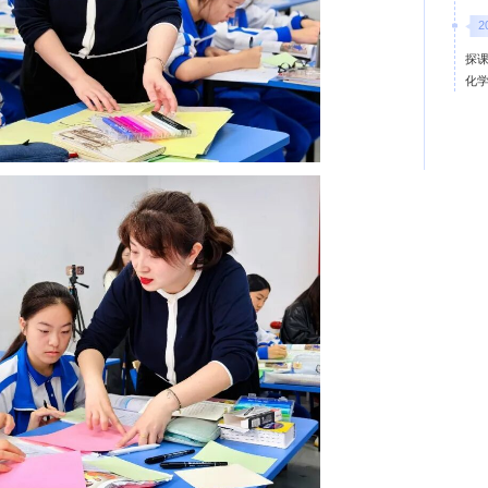
2
探课
化