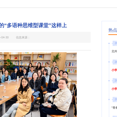
校的“多语种思维型课堂”这样上
热
04-30
信息来源：
2
北
2
小学
2
小学
2
“青