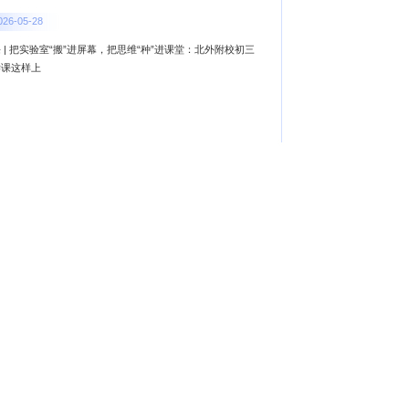
026-05-28
 | 把实验室“搬”进屏幕，把思维“种”进课堂：北外附校初三
学课这样上