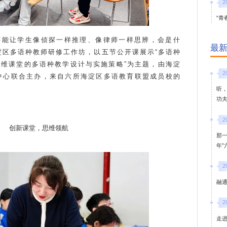
2
“青
还能让学生像侦探一样推理、像律师一样思辨，会是什
最
海淀区多语种教师研修工作坊，以五节公开课展示“多语种
思维课堂的多语种教学设计与实施策略”为主题，由海淀
2
中心联合主办，来自六所海淀区多语教育联盟成员校的
听
功
2
创新课堂，思维领航
那
年
2
融通
2
走