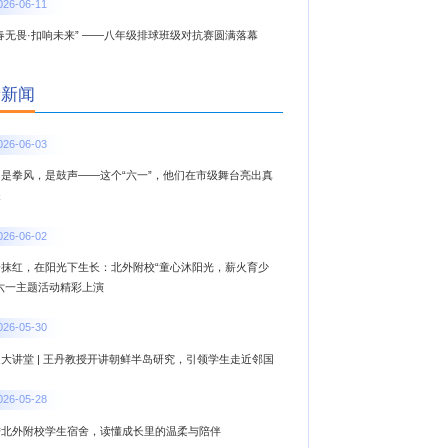
026-06-11
春无畏·扣响未来” ——八年级排球班级对抗赛圆满落幕
新新闻
026-06-03
，是拳风，是鼓声——这个“六一”，他们在市级舞台亮出真
夫
026-06-02
一抹红，在阳光下生长：北外附校“童心沐阳光，薪火育少
”六一主题活动精彩上演
026-05-30
大讲堂 | 王丹教授开讲朝鲜半岛研究，引领学生走近邻国
026-05-28
进北外附校学生宿舍，读懂成长里的温柔与陪伴