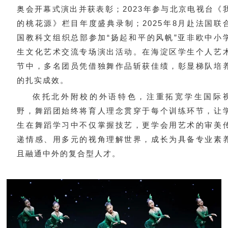
奥会开幕式演出并获表彰；2023年参与北京电视台《
的桃花源》栏目年度盛典录制；2025年8月赴法国联
国教科文组织总部参加“扬起和平的风帆”亚非欧中小
生文化艺术交流专场演出活动。在海淀区学生个人艺
节中，多名团员凭借独舞作品斩获佳绩，彰显梯队培
的扎实成效。
依托北外附校的外语特色，注重拓宽学生国际
野，舞蹈团始终将育人理念贯穿于每个训练环节，让
生在舞蹈学习中不仅掌握技艺，更学会用艺术的审美
递情感、用多元的视角理解世界，成长为具备专业素
且融通中外的复合型人才。