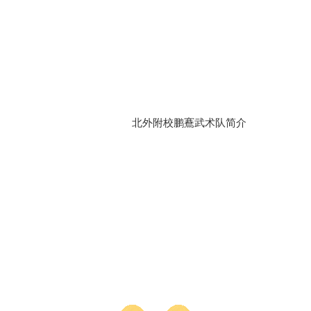
北外附校鹏鶱武术队简介