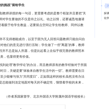
键的挑战”留给学生
2
规划教师讲授的每一句话，更需要考虑的是整个框架并且要把“关
探课
化
教师对学生要做的不仅是待之以礼、动之以情，还要诚恳地邀请
要着眼于给学生教益，还要留点空间让学生给教师、同伴以教
，并不见得都能成功，以至于因为无人回答问题教师只能自问自
对他们的意见进行强行压制；学生做了一些“离题”的事，教师
进程并不总是如人所愿，但是比起看上去似乎很完善的教师照本
完美，也显得更有价值。
接找到处理“教学悖论”的办法，而且教师原有的教学经验对于所面
时日，关键是要“体验来自教学生活中的一切”。教师需要在日
至少能够与张力“共同度日”，正如我这样的校长虽然没有办法
但是总能做到淡定地面对每天的不确定性，憧憬着学校的未来，
（作者系国家督学、北京外国语大学附属外国语学校校长）