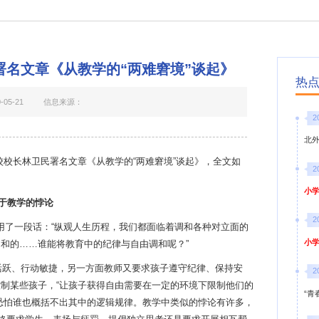
名文章《从教学的“两难窘境”谈起》
热
05-21
信息来源：
2
北
校校长林卫民署名文章《从教学的
“两难窘境”谈起》，全文如
2
小学
于教学的悖论
2
用了一段话：“纵观人生历程，我们都面临着调和各种对立面的
小学
和的……谁能将教育中的纪律与自由调和呢？”
活跃、行动敏捷，另一方面教师又要求孩子遵守纪律、保持安
2
控制某些孩子，
“让孩子获得自由需要在一定的环境下限制他们的
“青
恐怕谁也概括不出其中的逻辑规律。教学中类似的悖论有许多，