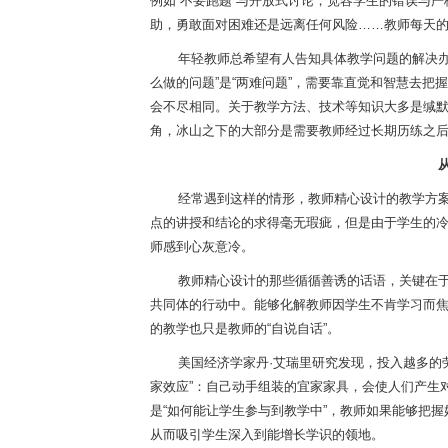
例如“不要跑题”与开放式讨论，宽容学生的错误与
助，勇敢面对困难还是远离任何风险……教师每天
年轻教师总希望有人告知具体教学问题的解决
么做的问题”是“两难问题”，需要靠直觉和智慧去
会不尽相同。关于教学方法、技术等知识大多是缄
角，冰山之下的大部分是需要教师经过长期历练之后
经常遇到这样的情形，教师精心设计的教学方
点的讲授和结论的求得毫无瑕疵，但是由于学生的
师感到心灰意冷。
教师精心设计的那些循循善诱的话语，关键在
共同体的行动中。能够化解教师因学生不肯学习而
的教学也只是教师的“自说自话”。
美国经济学家丹
·艾瑞里研究发现，投入越多的
家效应”：自己动手组装的宜家家具，会使人们产生
是“如何能让学生参与到教学中”，教师如果能够把握
从而吸引学生深入到能增长学识的领地。