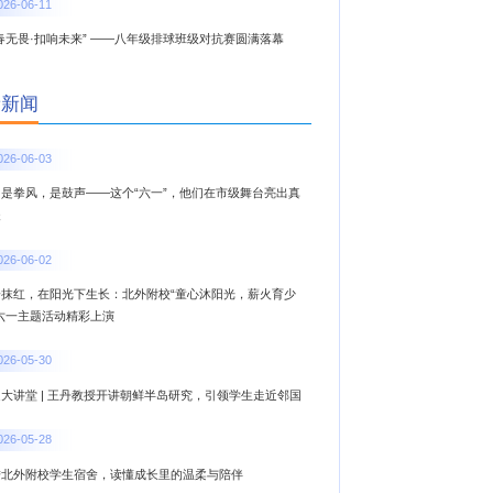
026-06-11
春无畏·扣响未来” ——八年级排球班级对抗赛圆满落幕
新新闻
026-06-03
，是拳风，是鼓声——这个“六一”，他们在市级舞台亮出真
夫
026-06-02
一抹红，在阳光下生长：北外附校“童心沐阳光，薪火育少
”六一主题活动精彩上演
026-05-30
大讲堂 | 王丹教授开讲朝鲜半岛研究，引领学生走近邻国
026-05-28
进北外附校学生宿舍，读懂成长里的温柔与陪伴