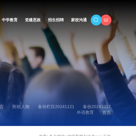
中学教育
党建思政
招生招聘
家校沟通
言
附校人物
备份栏目20241121
备份20241017
外语教育
首页