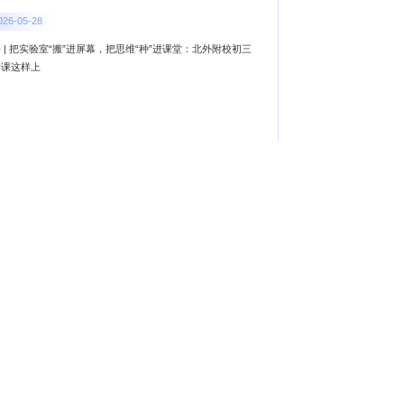
026-05-28
 | 把实验室“搬”进屏幕，把思维“种”进课堂：北外附校初三
学课这样上