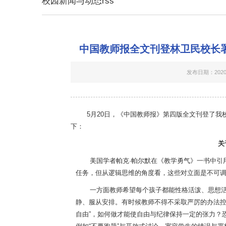
校园新闻与动态rss
中国教师报全文刊登林卫民校长署
发布日期：2020-
5
月
20
日，《中国教师报》第
四
版全文刊登了我
下：
关
美国学者帕克
·帕尔默在《教学勇气》一书中引
任务，但从逻辑思维的角度看，这些对立面是不可调
一方面教师希望每个孩子都能性格活泼、思想
静、服从安排。有时候教师不得不采取严厉的办法
自由”，如何做才能使自由与纪律保持一定的张力？