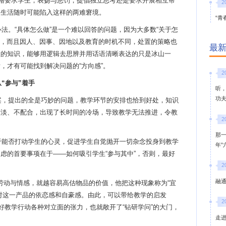
严格要求学生，表扬与惩罚，提倡独立思考还是要求开展相互帮
2
的生活随时可能陷入这样的两难窘境。
“青
办法。
“具体怎么做”是一个难以回答的问题，因为大多数“关于怎
把握，而且因人、因事、因地以及教育的时机不同，处置的策略也
最
默的知识，能够用逻辑去思辨并用话语清晰表达的只是冰山一
，才有可能找到解决问题的“方向感”。
2
从
“参与”着手
听
功
案，提出的全是巧妙的问题，教学环节的安排也恰到好处，知识
冷淡、不配合，出现了长时间的冷场，导致教学无法推进，令教
2
那
于能否打动学生的心灵，促进学生自觉抛开一切杂念投身到教学
年
焦虑的首要事项在于
——如何吸引学生“参与其中”，否则，最好
2
融通
劳动与情感，就越容易高估物品的价值，他把这种现象称为“宜
对这一产品的依恋感和自豪感。由此，可以带给教学的启发
2
好教学行动各种对立面的张力，也就敞开了“钻研学问”的大门，
走