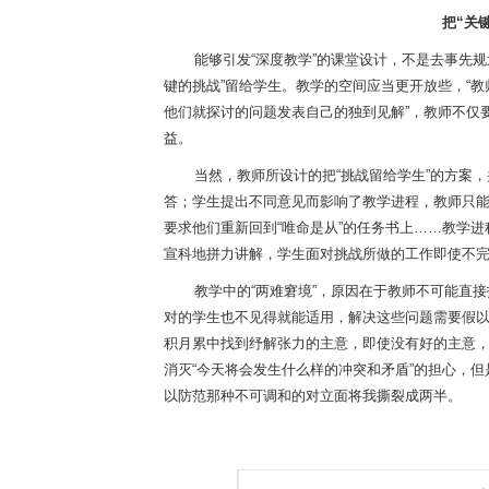
把“关
能够引发
“深度教学”的课堂设计，不是去事先
键的挑战”留给学生。教学的空间应当更开放些，“
他们就探讨的问题发表自己的独到见解”，教师不仅
益。
当然，教师所设计的把
“挑战留给学生”的方案
答；学生提出不同意见而影响了教学进程，教师只能
要求他们重新回到“唯命是从”的任务书上……教学
宣科地拼力讲解，学生面对挑战所做的工作即使不
教学中的
“两难窘境”，原因在于教师不可能直
对的学生也不见得就能适用，解决这些问题需要假以
积月累中找到纾解张力的主意，即使没有好的主意，
消灭“今天将会发生什么样的冲突和矛盾”的担心，
以防范那种不可调和的对立面将我撕裂成两半。