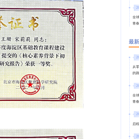
2
全
青
最
2
从
的
2
全
青
2
启
2