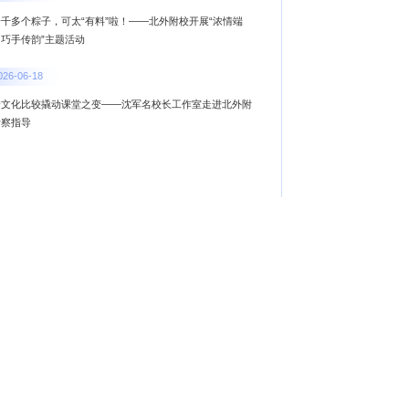
千多个粽子，可太“有料”啦！——北外附校开展“浓情端
，巧手传韵”主题活动
026-06-18
跨文化比较撬动课堂之变——沈军名校长工作室走进北外附
考察指导