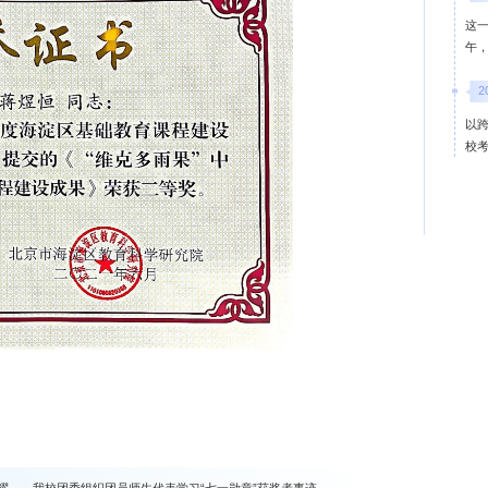
这一
午
2
以
校
荣耀——我校团委组织团员师生代表学习“七一勋章”获奖者事迹