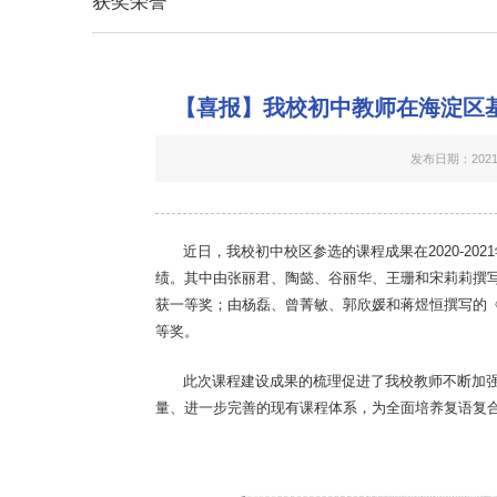
获奖荣誉
【喜报】我校初中教师在海淀区
发布日期：2021-
近日，我校初中校区参选的课程成果在2020-2
绩。其中由张丽君、陶懿、谷丽华、王珊和宋莉莉撰
获一等奖；由杨磊、曾菁敏、郭欣媛和蒋煜恒撰写的《
等奖。
此次课程建设成果的梳理促进了我校教师不断加
量、进一步完善的现有课程体系，为全面培养复语复