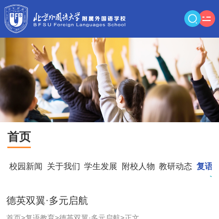
首页
校园新闻
关于我们
学生发展
附校人物
教研动态
复语
德英双翼·多元启航
首页
>
复语教育
>
德英双翼·多元启航
>
正文