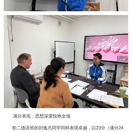
满分表现，思想深度惊艳全场
初二德语班的刘逸凡同学同样表现卓越，以
23
分（满分
24