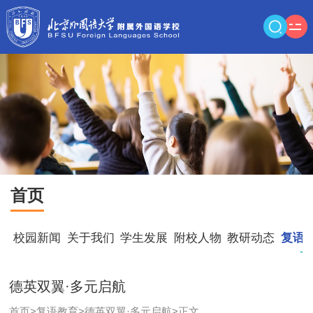
首页
校园新闻
关于我们
学生发展
附校人物
教研动态
复语
德英双翼·多元启航
首页
>
复语教育
>
德英双翼·多元启航
>
正文