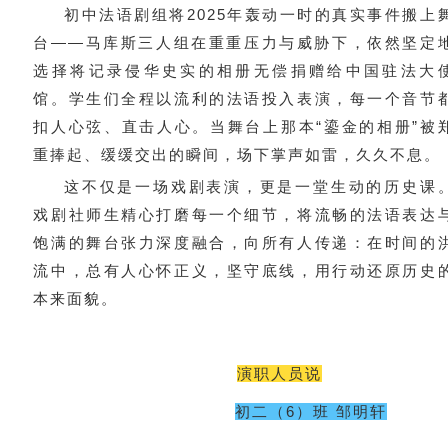
初中法语剧组将2025年轰动一时的真实事件搬上
台——马库斯三人组在重重压力与威胁下，依然坚定
选择将记录侵华史实的相册无偿捐赠给中国驻法大
馆。学生们全程以流利的法语投入表演，每一个音节
扣人心弦、直击人心。当舞台上那本“鎏金的相册”被
重捧起、缓缓交出的瞬间，场下掌声如雷，久久不息。
这不仅是一场戏剧表演，更是一堂生动的历史课
戏剧社师生精心打磨每一个细节，将流畅的法语表达
饱满的舞台张力深度融合，向所有人传递：在时间的
流中，总有人心怀正义，坚守底线，用行动还原历史
本来面貌。
演职人员说
初二（6）班 邹明轩