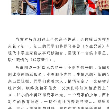
当古罗马喜剧遇上当代亲子关系，会碰撞出怎样
火花？初一、初二的同学们将罗马喜剧《孪生兄弟》
现代中学生家庭故事巧妙融合，呈现了一台笑中带思
暖中藏悟的《戏获新生》。
故事围绕一对堂兄弟展开：小刚自信开朗，听闻
剧比赛便踊跃报名；小勇胆小内向，生怕思想守旧的
亲出面阻拦。同学们瞒着大人，悄悄制定了一套秘密
练计划。纸终究包不住火，父亲们得知真相后找上
来，胆小的小勇吓得离家出走。一个离家的少年，两
对立的教育理念，一整个剧社的奔走寻找……戏里
外，两代人的隔阂与对峙，在欢声笑语中慢慢消融、