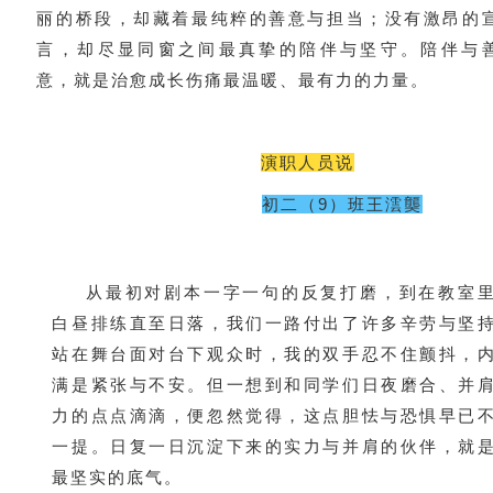
丽的桥段，却藏着最纯粹的善意与担当；没有激昂的
言，却尽显同窗之间最真挚的陪伴与坚守。陪伴与
意，就是治愈成长伤痛最温暖、最有力的力量。
演职人员说
初二（9）班王澐龑
从最初对剧本一字一句的反复打磨，到在教室
白昼排练直至日落，我们一路付出了许多辛劳与坚
站在舞台面对台下观众时，我的双手忍不住颤抖，
满是紧张与不安。但一想到和同学们日夜磨合、并
力的点点滴滴，便忽然觉得，这点胆怯与恐惧早已
一提。日复一日沉淀下来的实力与并肩的伙伴，就
最坚实的底气。