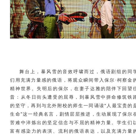
舞台上，暴风雪的音效呼啸而过，俄语剧组的同
们用充满力量感的俄语，将观众瞬间带入保尔·柯察金
精神世界。失明后的保尔，在妻子达雅的陪伴下回望
昔：从冬日街头遭受的屈辱，到暴风雪中拼命修筑铁
的坚守，再到与北外附校的师生一同诵读“人最宝贵的
生命”这一经典名言，剧情层层推进，生动展现了保尔
苦难中淬炼出的坚定信念与不屈的精神力量。学生们
富有感染力的表演、流利的俄语表达，以及充满力量