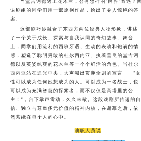
当堂吉诃德遇上花木兰，会有怎样的“跨界”奇遇？
语剧组的同学们用一部原创作品，给出了令人惊艳的答
案。
这部剧巧妙融合了东西方两位经典人物形象，讲述
了一个关于成长、探索与自我认同的奇幻故事。舞台
上，同学们用流利的西班牙语、生动的表演和饱满的情
感，塑造了聪明勇敢的杜尔西内亚、执着善良的堂吉诃
德以及英姿飒爽的花木兰等一个个鲜活的角色。当杜尔
西内亚站在追光中央，大声喊出贯穿全剧的宣言——“
性可以成为任何她想成为的人。可以成为一名战士，也
可以成为充满智慧的探索者，而不仅仅是高塔里的公
主！”，台下掌声雷动，久久未歇。这段戏剧所传递的
信、独立与尊重多元价值的精神内核，在谢幕之后，依
然萦绕在每个人的心中。
演职人员说