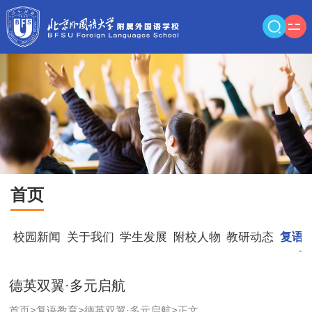
首页
校园新闻
关于我们
学生发展
附校人物
教研动态
复语
德英双翼·多元启航
首页
>
复语教育
>
德英双翼·多元启航
>
正文