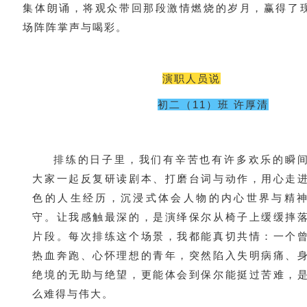
集体朗诵，将观众带回那段激情燃烧的岁月，赢得了
场阵阵掌声与喝彩。
演职人员说
初二（11）班 许厚清
排练的日子里，我们有辛苦也有许多欢乐的瞬
大家一起反复研读剧本、打磨台词与动作，用心走
色的人生经历，沉浸式体会人物的内心世界与精
守。让我感触最深的，是演绎保尔从椅子上缓缓摔
片段。每次排练这个场景，我都能真切共情：一个
热血奔跑、心怀理想的青年，突然陷入失明病痛、
绝境的无助与绝望，更能体会到保尔能挺过苦难，
么难得与伟大。