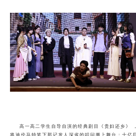
高一高二学生自导自演的经典剧目《贵妇还乡》 
将迪伦马特笔下那记发人深省的叩问搬上舞台：十亿