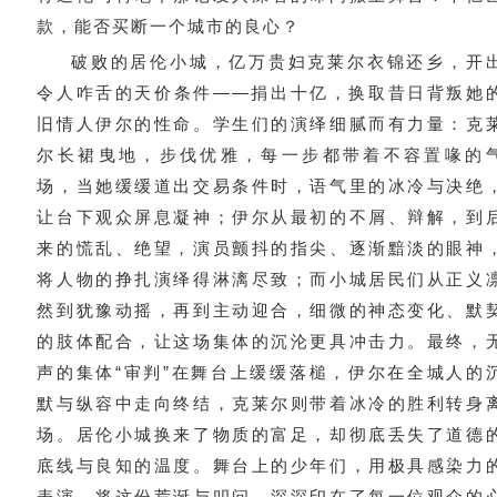
款，能否买断一个城市的良心？
破败的居伦小城，亿万贵妇克莱尔衣锦还乡，开
令人咋舌的天价条件——捐出十亿，换取昔日背叛她
旧情人伊尔的性命。学生们的演绎细腻而有力量：克
尔长裙曳地，步伐优雅，每一步都带着不容置喙的
场，当她缓缓道出交易条件时，语气里的冰冷与决绝
让台下观众屏息凝神；伊尔从最初的不屑、辩解，到
来的慌乱、绝望，演员颤抖的指尖、逐渐黯淡的眼神
将人物的挣扎演绎得淋漓尽致；而小城居民们从正义
然到犹豫动摇，再到主动迎合，细微的神态变化、默
的肢体配合，让这场集体的沉沦更具冲击力。最终，
声的集体“审判”在舞台上缓缓落槌，伊尔在全城人的
默与纵容中走向终结，克莱尔则带着冰冷的胜利转身
场。居伦小城换来了物质的富足，却彻底丢失了道德
底线与良知的温度。舞台上的少年们，用极具感染力
表演，将这份荒诞与叩问，深深印在了每一位观众的