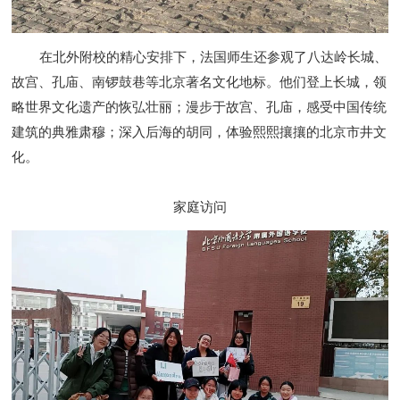
在北外附校的精心安排下，法国师生还参观了八达岭长城、
故宫、孔庙、南锣鼓巷等北京著名文化地标。他们登上长城，领
略世界文化遗产的恢弘壮丽；漫步于故宫、孔庙，感受中国传统
建筑的典雅肃穆；深入后海的胡同，体验熙熙攘攘的北京市井文
化。
家庭访问