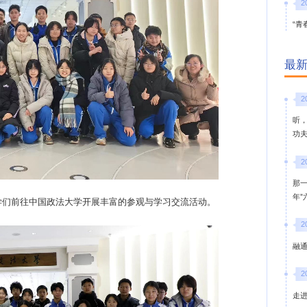
2
“青
最
2
听
功
2
那
年
班的同学们前往中国政法大学开展丰富的参观与学习交流活动。
2
融通
2
走