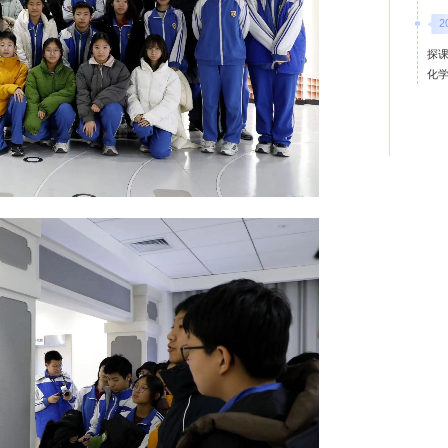
2
探课
化