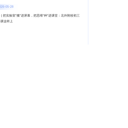
026-05-28
 | 把实验室“搬”进屏幕，把思维“种”进课堂：北外附校初三
学课这样上