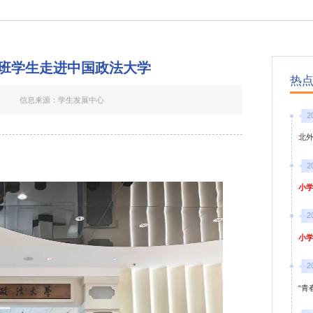
项目班学生走进中国政法大学
热
信息来源：学生发展中心
2
北
2
小学
2
小学
2
“青