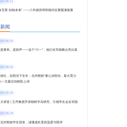
026-06-11
春无畏·扣响未来” ——八年级排球班级对抗赛圆满落幕
新新闻
026-06-03
，是拳风，是鼓声——这个“六一”，他们在市级舞台亮出真
夫
026-06-02
一抹红，在阳光下生长：北外附校“童心沐阳光，薪火育少
”六一主题活动精彩上演
026-05-30
大讲堂 | 王丹教授开讲朝鲜半岛研究，引领学生走近邻国
026-05-28
进北外附校学生宿舍，读懂成长里的温柔与陪伴