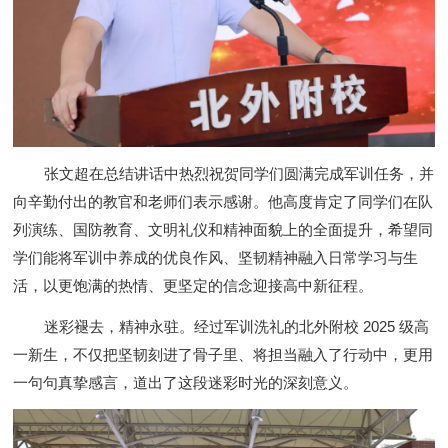
张文超在总结讲话中热烈祝贺同学们圆满完成军训任务，并
向辛勤付出的教官和老师们表示感谢。他高度肯定了同学们在队
列演练、国防教育、文明礼仪和精神面貌上的全面提升，希望同
学们能将军训中养成的优良作风、坚韧精神融入日常学习与生
活，以更饱满的热情、更坚定的信念迎接高中新征程。
迷彩褪去，精神永驻。经过军训洗礼的北外附校
2025
级高
一新生，不仅把坚韧刻进了骨子里、将担当融入了行动中，更用
一句句真挚感言，道出了这段迷彩时光的深刻意义。