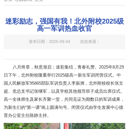
迷彩励志，强国有我！北外附校2025级
高一军训热血收官
发布日期：2025-09-04
信息来源：
八月终章，秋意渐启；迷彩集结，青春礼赞。
2025
年
8
月
29
日下午，北外附校隆重举行
2025
级高一新生军训闭营仪式。中
国人民解放军
95865
部队军训负责人李振洲，北外附校校长张文
超、党总支书记张继军，以及学校其他领导班子成员出席仪式。
高一全体师生及家长齐聚一堂，共同见证为期数日的军训成果，
为新生们的
“
第一课
”
画上圆满句号。闭营仪式由学生发展中心德
育办公室主任陈静主持。