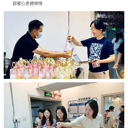
甜蜜心意赠师情