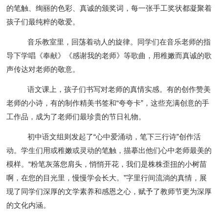
的笔触、绚丽的色彩、真诚的颁奖词，每一张手工奖状都凝聚着
孩子们最纯粹的敬爱。
音乐教室里，回荡着动人的旋律。同学们在音乐老师的指
导下学唱《奉献》《感谢我的老师》等歌曲，用稚嫩而真诚的歌
声传达对老师的敬意。
语文课上，孩子们书写对老师的真情实感。有的创作赞美
老师的小诗，有的制作精美书签和“夸夸卡”，这些充满创意的手
工作品，成为了老师们最珍贵的节日礼物。
初中语文组则发起了“心中爱涌动，笔下三行诗”创作活
动。学生们用或稚嫩或灵动的笔触，描摹出他们心中老师最美的
模样。“粉笔灰落您肩头，悄悄开花，我们是株株歪扭的小树苗
啊，在您的目光里，慢慢学会长大。”字里行间流淌的真情，展
现了同学们深厚的文学素养和感恩之心，赋予了教师节更为深厚
的文化内涵。