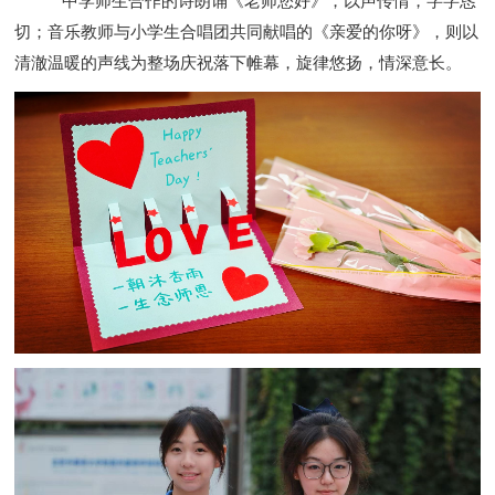
中学师生合作的诗朗诵《老师您好》，以声传情，字字恳
切；音乐教师与小学生合唱团共同献唱的《亲爱的你呀》，则以
清澈温暖的声线为整场庆祝落下帷幕，旋律悠扬，情深意长。